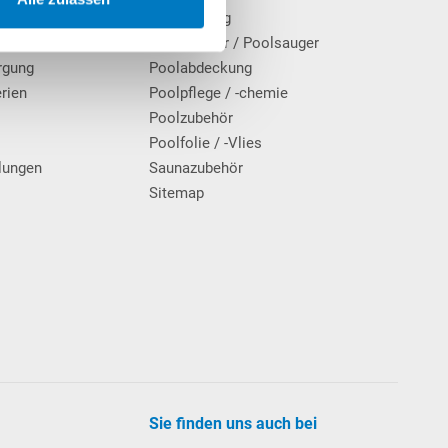
Poolheizung
Poolroboter / Poolsauger
rgung
Poolabdeckung
erien
Poolpflege / -chemie
g
Poolzubehör
Poolfolie / -Vlies
lungen
Saunazubehör
Sitemap
Sie finden uns auch bei