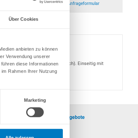
at)poolsana.de
Anfrageformular
Über Cookies
 Medien anbieten zu können
hrer Verwendung unserer
er PVC-Schlauch auf PVC-Schlauch). Einseitig mit
 führen diese Informationen
.
ie im Rahmen Ihrer Nutzung
Marketing
formationen
Unsere Angebote
SALE
cherinformationen
Pool
Alle zulassen