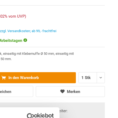
5,02% vom UVP)
.
zzgl. Versandkosten; ab 99,- frachtfrei
 Arbeitstagen
 einseitig mit Klebemuffe Ø 50 mm, einseitig mit
 50 mm.
In den Warenkorb
Merken
eichen
Fragen? Wir helfen Ihnen gerne weiter: