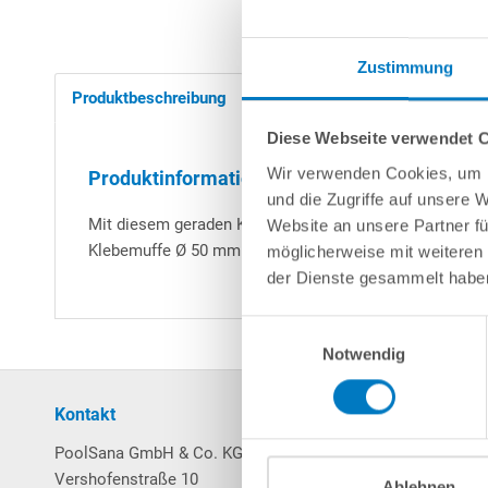
Zustimmung
Produktbeschreibung
Herstellerangaben
N
Diese Webseite verwendet 
Wir verwenden Cookies, um I
Produktinformationen "Jasonflex 50 mm Kl
und die Zugriffe auf unsere 
Mit diesem geraden Kupplungsstück können Sie 2 Leitu
Website an unsere Partner fü
Klebemuffe Ø 50 mm (PVC-Rohr oder -Schlauch), einse
möglicherweise mit weiteren
der Dienste gesammelt habe
Einwilligungsauswahl
Notwendig
Kontakt
Mein Konto
PoolSana GmbH & Co. KG
Login / Registrierung
Vershofenstraße 10
Merkzettel
Ablehnen