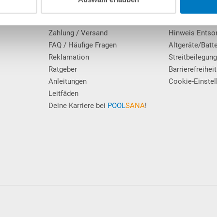
Das POOLSANA-Team
Widerrufsrecht
Erfahrungen unserer Kunden
Datenschutz
Zahlung / Versand
Hinweis Entso
FAQ / Häufige Fragen
Altgeräte/Batt
Reklamation
Streitbeilegun
Ratgeber
Barrierefreiheit
Anleitungen
Cookie-Einstel
Leitfäden
Deine Karriere bei
POOL
SANA
!