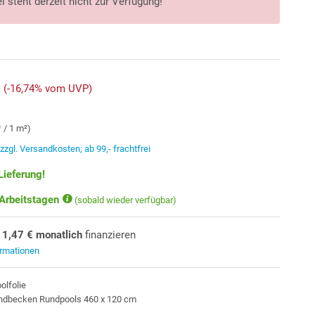
l steht derzeit nicht zur Verfügung!
(-16,74% vom UVP)
* / 1 m²)
.
zzgl. Versandkosten; ab 99,- frachtfrei
Lieferung!
 Arbeitstagen
(sobald wieder verfügbar)
11,47 € monatlich
finanzieren
ormationen
olfolie
andbecken Rundpools 460 x 120 cm