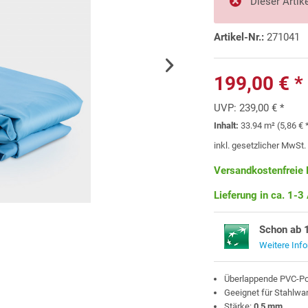
Dieser Artike
Artikel-Nr.:
271041
199,00 € *
UVP:
239,00 € *
Inhalt:
33.94 m² (5,86 € 
inkl. gesetzlicher MwSt
Versandkostenfreie 
Lieferung in ca. 1-3
Schon ab 
Weitere Inf
Überlappende PVC-Po
Geeignet für Stahlw
Stärke:
0,5 mm