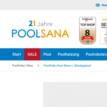
New
Start
SALE
Pool
Poolheizung
Poolroboter
Poolfolie/-Vlies
Poolfolie ohne Biese / überlappend