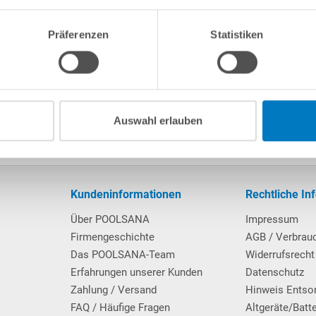
isierten PVC-Material und eignet sich für Rundpools der Größe 460 x
Handlauf befestigt. Nach Fertigstellung bzw. vollständiger Befül
Präferenzen
Statistiken
ten werden.
t an der innenliegenden Kante zwischen Pool-Wand und -Boden eine 
Auswahl erlauben
Kundeninformationen
Rechtliche In
Über POOLSANA
Impressum
Firmengeschichte
AGB / Verbrau
Das POOLSANA-Team
Widerrufsrecht
Erfahrungen unserer Kunden
Datenschutz
Zahlung / Versand
Hinweis Entso
FAQ / Häufige Fragen
Altgeräte/Batt