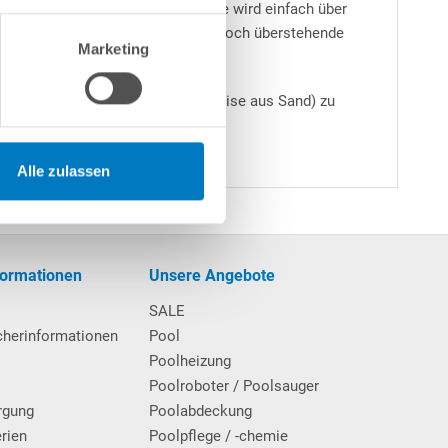
 120 cm. Die blaue Pool-Innenhülle wird einfach über
lung des Schwimmbeckens kann die noch überstehende
Marketing
sogenannte Hohlkehle (beispielsweise aus Sand) zu
Alle zulassen
formationen
Unsere Angebote
SALE
cherinformationen
Pool
Poolheizung
Poolroboter / Poolsauger
rgung
Poolabdeckung
erien
Poolpflege / -chemie