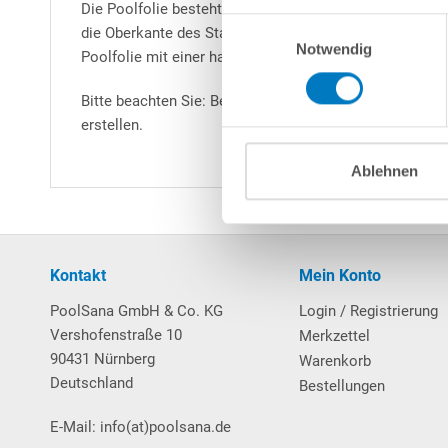
Die Poolfolie besteht aus strapazierfähigem, UV-stabil
Einwilligungsauswahl
die Oberkante des Stahlmantels geklappt und mit dem 
Notwendig
Poolfolie mit einer handelsüblichen Schere abgeschnit
Bitte beachten Sie: Bei der Montage der Pool-Folie is
erstellen.
Ablehnen
Kontakt
Mein Konto
PoolSana GmbH & Co. KG
Login / Registrierung
Vershofenstraße 10
Merkzettel
90431 Nürnberg
Warenkorb
Deutschland
Bestellungen
E-Mail: info(at)poolsana.de