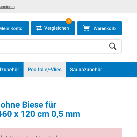
bonnieren
0
Vergleichen
Mein Konto
Warenkorb
lzubehör
Poolfolie/-Vlies
Saunazubehör
 ohne Biese für
460 x 120 cm 0,5 mm