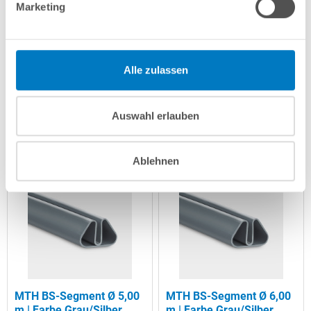
Marketing
Artikel-Nr.:
271220
Artikel-Nr.:
271221
Lieferung in ca. 1-3
Lieferung in ca. 1-3
Arbeitstagen
Arbeitstagen
Alle zulassen
In den Warenkorb
In den Warenkorb
Auswahl erlauben
Ablehnen
MTH BS-Segment Ø 5,00
MTH BS-Segment Ø 6,00
m | Farbe Grau/Silber
m | Farbe Grau/Silber