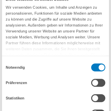
In den Warenkorb
In den Warenkorb
Wir verwenden Cookies, um Inhalte und Anzeigen zu
personalisieren, Funktionen für soziale Medien anbieten
zu können und die Zugriffe auf unsere Website zu
analysieren. Außerdem geben wir Informationen zu Ihrer
Verwendung unserer Website an unsere Partner für
soziale Medien, Werbung und Analysen weiter. Unsere
Partner führen diese Informationen möglicherweise mit
weiteren Daten zusammen, die Sie ihnen bereitgestellt
haben oder die sie im Rahmen Ihrer Nutzung der Dienste
gesammelt haben.
Einwilligungsauswahl
Notwendig
MTH BS-Segment Ø 4,00
MTH BS-Segment Ø 4,50
Präferenzen
m | Farbe Grau/Silber
m | Farbe Grau/Silber
Statistiken
24,99 € *
24,99 € *