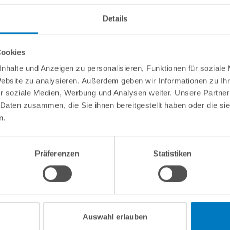
Details
Undercover | Ø 5,00
HL-Segment MTH Undercover | Ø
m
Cookies
nhalte und Anzeigen zu personalisieren, Funktionen für soziale
Website zu analysieren. Außerdem geben wir Informationen zu I
29,99 € *
r soziale Medien, Werbung und Analysen weiter. Unsere Partner
Artikel-Nr.:
271168
 Daten zusammen, die Sie ihnen bereitgestellt haben oder die s
n.
-3 Arbeitstagen
Lieferung in ca. 1-3 Arbeitstagen
den Warenkorb
In den Warenkorb
Präferenzen
Statistiken
rken
Merken
Auswahl erlauben