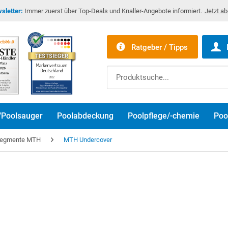
sletter:
Immer zuerst über Top-Deals und Knaller-Angebote informiert.
Jetzt a
Ratgeber / Tipps
/Poolsauger
Poolabdeckung
Poolpflege/-chemie
Poo
Segmente MTH
MTH Undercover