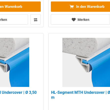
den Warenkorb
In den Warenkorb
rken
Merken
Undercover | Ø 3,50
HL-Segment MTH Undercover | Ø
m