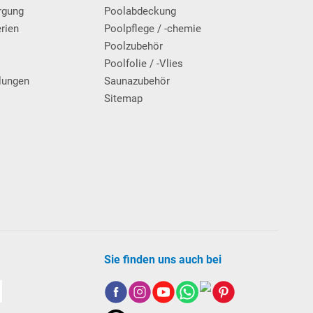
rgung
Poolabdeckung
erien
Poolpflege / -chemie
g
Poolzubehör
Poolfolie / -Vlies
lungen
Saunazubehör
Sitemap
Sie finden uns auch bei