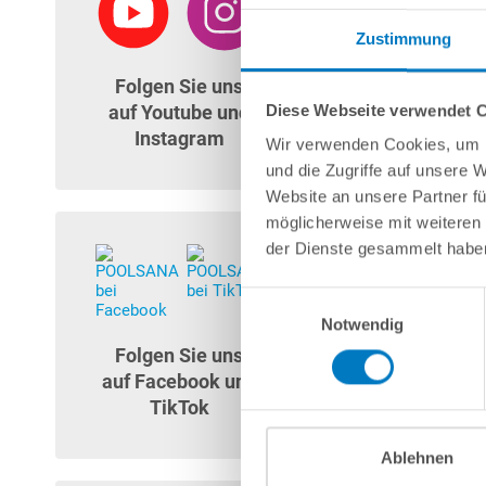
Zustimmung
HL-Segment MTH 
Folgen Sie uns
m
Diese Webseite verwendet 
auf Youtube und
Instagram
Wir verwenden Cookies, um I
und die Zugriffe auf unsere 
29,99 € *
Website an unsere Partner fü
Artikel-Nr.:
271167
möglicherweise mit weiteren
der Dienste gesammelt habe
Lieferung in ca. 1
Einwilligungsauswahl
In 
Notwendig
Folgen Sie uns
Me
auf Facebook und
TikTok
Ablehnen