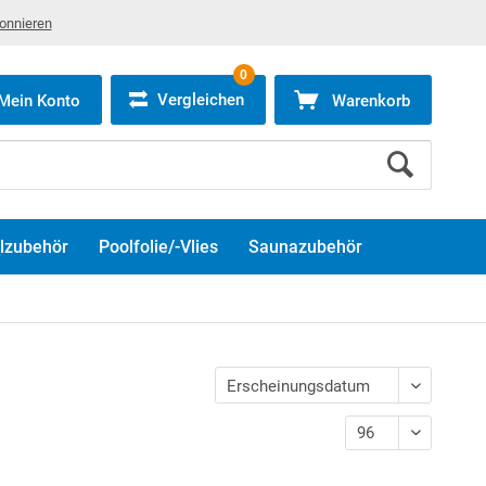
bonnieren
0
Vergleichen
Mein Konto
Warenkorb
lzubehör
Poolfolie/-Vlies
Saunazubehör