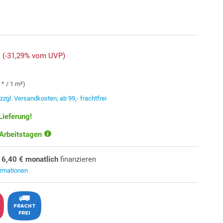
(-31,29% vom UVP)
 * / 1 m²)
.
zzgl. Versandkosten; ab 99,- frachtfrei
Lieferung!
 Arbeitstagen
16,40 € monatlich
finanzieren
ormationen