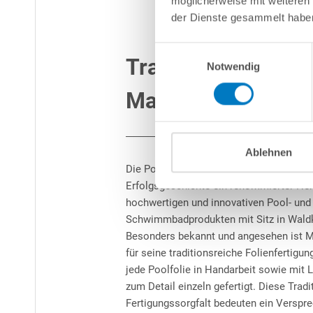
möglicherweise mit weiteren
der Dienste gesammelt habe
Einwilligungsauswahl
Traditionsreiche
Notwendig
Manufaktur
Ablehnen
Die Pool-Manufaktur MTH ist mit ihrer ü
Erfolgsgeschichte ein renommierter Her
hochwertigen und innovativen Pool- und
Schwimmbadprodukten mit Sitz in Waldk
Besonders bekannt und angesehen ist 
für seine traditionsreiche Folienfertigung
jede Poolfolie in Handarbeit sowie mit 
zum Detail einzeln gefertigt. Diese Tradi
Fertigungssorgfalt bedeuten ein Verspr