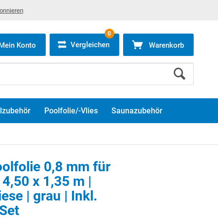
bonnieren
0
Vergleichen
Mein Konto
Warenkorb
lzubehör
Poolfolie/-Vlies
Saunazubehör
oolfolie 0,8 mm für
4,50 x 1,35 m |
se | grau | Inkl.
Set