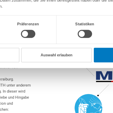
 Daten zusammen, die Sie ihnen bereitgestellt haben oder die s
n.
Präferenzen
Statistiken
Auswahl erlauben
ber 50-jährigen
steller von
raiburg.
MTH unter anderem
. In dieser wird
Liebe und Hingabe
tion und
echen: