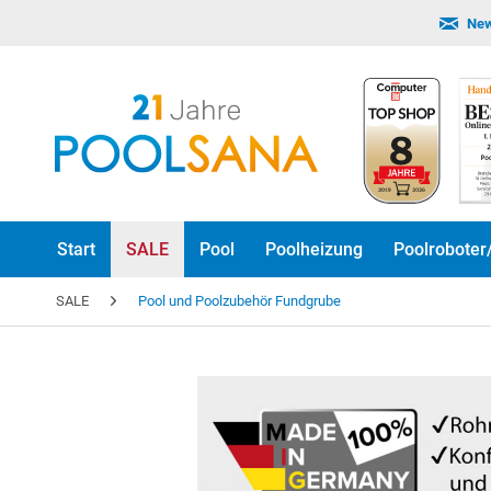
New
Start
SALE
Pool
Poolheizung
Poolroboter
SALE
Pool und Poolzubehör Fundgrube