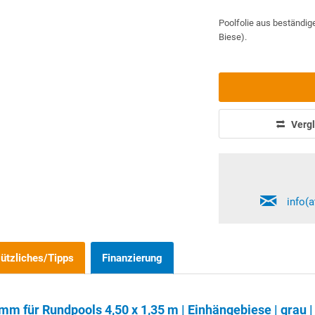
Poolfolie aus beständig
Biese).
Vergl
info(
ützliches/Tipps
Finanzierung
mm für Rundpools 4,50 x 1,35 m | Einhängebiese | grau | 