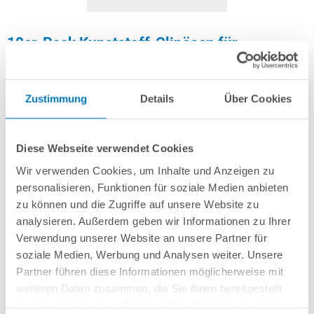
10er-Pack Kunststoff-Clipösen für
Solarfolien | Blau
Zustimmung
Details
Über Cookies
Artikel-Nr.:
252706
14,99 € *
(-25,01% vom UVP)
Diese Webseite verwendet Cookies
UVP:
19,99 € *
Wir verwenden Cookies, um Inhalte und Anzeigen zu
inkl. gesetzlicher MwSt.
zzgl. Versandkosten; ab 99,- frachtfrei
personalisieren, Funktionen für soziale Medien anbieten
Lieferung in ca. 1-3 Arbeitstagen
zu können und die Zugriffe auf unsere Website zu
analysieren. Außerdem geben wir Informationen zu Ihrer
Kunststoff-Clipösen für Solarfolien inkl. Gummidichtung.
Verwendung unserer Website an unsere Partner für
soziale Medien, Werbung und Analysen weiter. Unsere
Partner führen diese Informationen möglicherweise mit
In den Warenkorb
weiteren Daten zusammen, die Sie ihnen bereitgestellt
haben oder die sie im Rahmen Ihrer Nutzung der Dienste