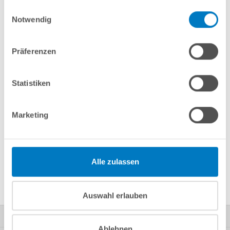
Merken
Vergleichen
gesammelt haben.
Einwilligungsauswahl
Notwendig
Fragen? Wir helfen Ihnen gerne weiter:
Präferenzen
info(at)poolsana.de
Anfrageformular
Statistiken
Produktbeschreibung
Marketing
Herstellerangaben
Alle zulassen
Nützliches/Tipps
Auswahl erlauben
Kontakt
Ablehnen