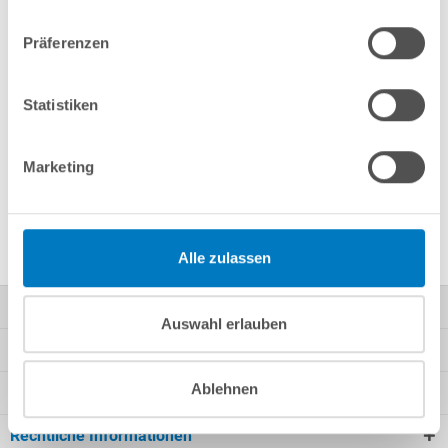
Merken
Vergleichen
Präferenzen
Fragen? Wir helfen Ihnen gerne weiter:
Statistiken
info(at)poolsana.de
Anfrageformular
Marketing
Produktbeschreibung
Alle zulassen
Kontakt
Auswahl erlauben
Mein Konto
Ablehnen
Kundeninformationen
Rechtliche Informationen