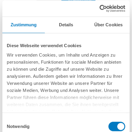
Winterabdeckung für InverPACE 9
Zustimmung
Details
Über Cookies
Artikel-Nr.:
290839
Diese Webseite verwendet Cookies
34,99 € *
Wir verwenden Cookies, um Inhalte und Anzeigen zu
(-30,01% vom UVP)
personalisieren, Funktionen für soziale Medien anbieten
UVP:
49,99 € *
zu können und die Zugriffe auf unsere Website zu
inkl. gesetzlicher MwSt.
zzgl. Versandkosten; ab 99,- frachtfrei
analysieren. Außerdem geben wir Informationen zu Ihrer
Verwendung unserer Website an unsere Partner für
Lieferung in ca. 1-3 Arbeitstagen
soziale Medien, Werbung und Analysen weiter. Unsere
Partner führen diese Informationen möglicherweise mit
Ersatz-Winterplane mit Aussparungen für die Wasseranschlüsse, passend
weiteren Daten zusammen, die Sie ihnen bereitgestellt
für Poolheizung Schwimmbad-Wärmepumpe POOLSANA InverPACE 9
haben oder die sie im Rahmen Ihrer Nutzung der Dienste
gesammelt haben.
Einwilligungsauswahl
In den Warenkorb
Notwendig