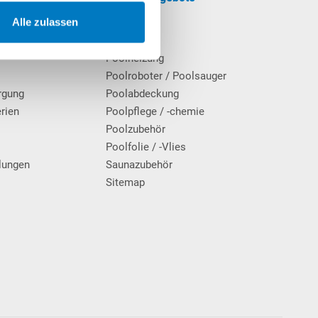
SALE
Alle zulassen
cherinformationen
Pool
Poolheizung
Poolroboter / Poolsauger
rgung
Poolabdeckung
erien
Poolpflege / -chemie
g
Poolzubehör
Poolfolie / -Vlies
lungen
Saunazubehör
Sitemap