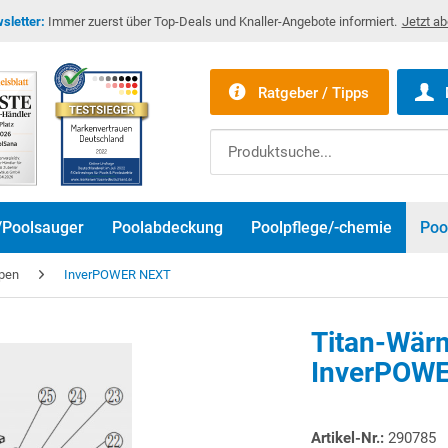
sletter:
Immer zuerst über Top-Deals und Knaller-Angebote informiert.
Jetzt a
Ratgeber / Tipps
/Poolsauger
Poolabdeckung
Poolpflege/-chemie
Poo
mpen
InverPOWER NEXT
Titan-Wär
InverPOWE
Artikel-Nr.:
290785