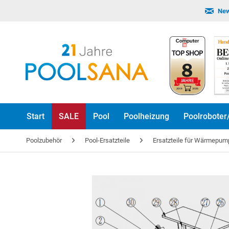
New
Start
SALE
Pool
Poolheizung
Poolroboter
Poolzubehör
Pool-Ersatzteile
Ersatzteile für Wärmepu