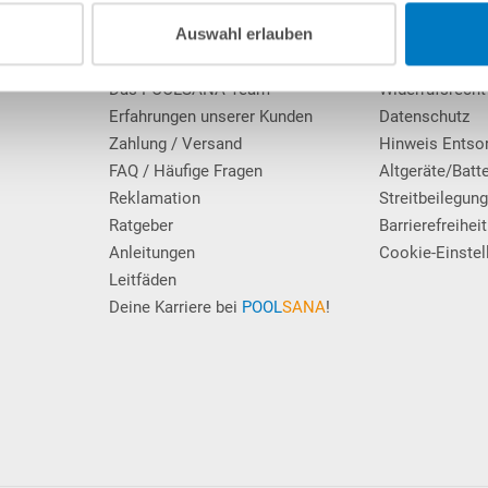
Über POOLSANA
Impressum
Auswahl erlauben
Firmengeschichte
AGB / Verbrau
Das POOLSANA-Team
Widerrufsrecht
Erfahrungen unserer Kunden
Datenschutz
Zahlung / Versand
Hinweis Entso
FAQ / Häufige Fragen
Altgeräte/Batt
Reklamation
Streitbeilegun
Ratgeber
Barrierefreiheit
Anleitungen
Cookie-Einstel
Leitfäden
Deine Karriere bei
POOL
SANA
!