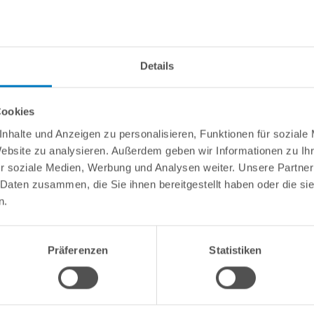
Details
info(
Cookies
zierung
nhalte und Anzeigen zu personalisieren, Funktionen für soziale
Website zu analysieren. Außerdem geben wir Informationen zu I
r soziale Medien, Werbung und Analysen weiter. Unsere Partner
 für InverPOWER Next 18"
 Daten zusammen, die Sie ihnen bereitgestellt haben oder die s
n.
ndel für InverPOWER Next 18 (Nr. 15).
Präferenzen
Statistiken
Kundeninformationen
Rechtliche In