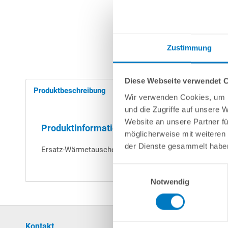
Zustimmung
Diese Webseite verwendet 
Produktbeschreibung
Herstellerangaben
Finan
Wir verwenden Cookies, um I
und die Zugriffe auf unsere 
Website an unsere Partner fü
Produktinformationen "Titan-Wärmetauscher
möglicherweise mit weiteren
der Dienste gesammelt habe
Ersatz-Wärmetauscher aus Kunststoff mit Titan-Heizwe
Einwilligungsauswahl
Notwendig
Kontakt
Mein Konto