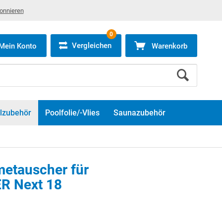
bonnieren
0
Vergleichen
Mein Konto
Warenkorb
lzubehör
Poolfolie/-Vlies
Saunazubehör
metauscher für
R Next 18