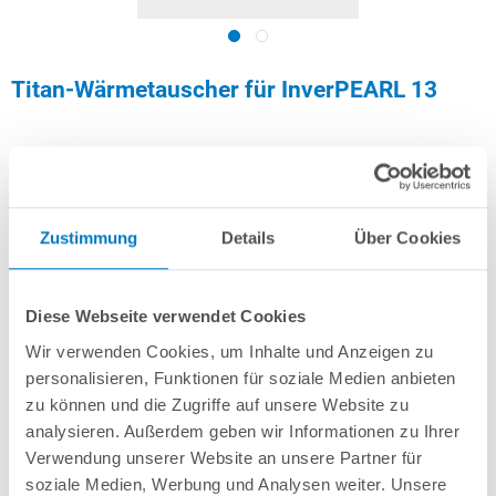
Titan-Wärmetauscher für InverPEARL 13
Artikel-Nr.:
290706
549,00 € *
(-21,46% vom UVP)
Zustimmung
Details
Über Cookies
UVP:
699,00 € *
inkl. gesetzlicher MwSt.
zzgl. Versandkosten; ab 99,- frachtfrei
Diese Webseite verwendet Cookies
Versandkostenfreie Lieferung!
Wir verwenden Cookies, um Inhalte und Anzeigen zu
Lieferung in ca. 1-3 Arbeitstagen
personalisieren, Funktionen für soziale Medien anbieten
zu können und die Zugriffe auf unsere Website zu
analysieren. Außerdem geben wir Informationen zu Ihrer
Schon ab 16,40 € monatlich
finanzieren
Verwendung unserer Website an unsere Partner für
Weitere Informationen
soziale Medien, Werbung und Analysen weiter. Unsere