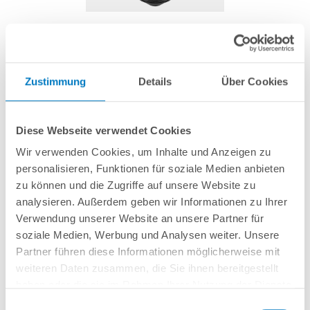
Standrohr mit Filtertopf für Ø 400 mm (OKU)
Zustimmung
Details
Über Cookies
Artikel-Nr.:
290284
39,99 € *
Diese Webseite verwendet Cookies
(-29,83% vom UVP)
Wir verwenden Cookies, um Inhalte und Anzeigen zu
UVP:
56,99 € *
personalisieren, Funktionen für soziale Medien anbieten
inkl. gesetzlicher MwSt.
zzgl. Versandkosten; ab 99,- frachtfrei
zu können und die Zugriffe auf unsere Website zu
Lieferung in ca. 1-3 Arbeitstagen
analysieren. Außerdem geben wir Informationen zu Ihrer
Verwendung unserer Website an unsere Partner für
Standrohr Ø 50 mm mit eingeklebtem Filtertopf, passend für POOLSANA
soziale Medien, Werbung und Analysen weiter. Unsere
Sandfilterbehälter Plus/Pro/Pro Prime Ø 400 mm ab 2015.
Partner führen diese Informationen möglicherweise mit
weiteren Daten zusammen, die Sie ihnen bereitgestellt
haben oder die sie im Rahmen Ihrer Nutzung der Dienste
In den Warenkorb
gesammelt haben.
Einwilligungsauswahl