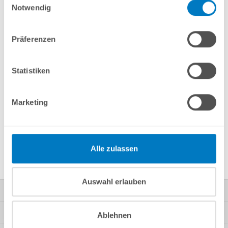
Notwendig
Merken
Vergleichen
Präferenzen
Fragen? Wir helfen Ihnen gerne weiter:
Statistiken
info(at)poolsana.de
Anfrageformular
Marketing
Produktbeschreibung
Alle zulassen
Herstellerangaben
Auswahl erlauben
Kontakt
Mein Konto
Ablehnen