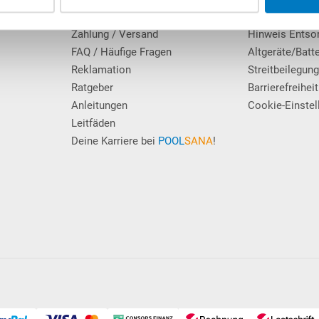
Erfahrungen unserer Kunden
Datenschutz
Zahlung / Versand
Hinweis Entso
FAQ / Häufige Fragen
Altgeräte/Batt
Reklamation
Streitbeilegun
Ratgeber
Barrierefreiheit
Anleitungen
Cookie-Einstel
Leitfäden
Deine Karriere bei
POOL
SANA
!