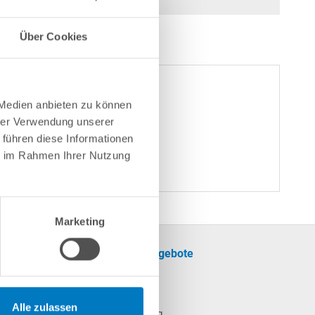
Über Cookies
 Medien anbieten zu können
hrer Verwendung unserer
und Pro Prime ab 2015 (OKU).
 führen diese Informationen
ie im Rahmen Ihrer Nutzung
Marketing
formationen
Unsere Angebote
SALE
cherinformationen
Pool
Alle zulassen
Poolheizung