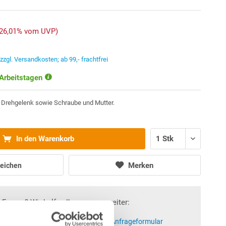
-26,01% vom UVP)
.
zzgl. Versandkosten; ab 99,- frachtfrei
 Arbeitstagen
it Drehgelenk sowie Schraube und Mutter.
In den Warenkorb
Merken
eichen
Fragen? Wir helfen Ihnen gerne weiter:
at)poolsana.de
Anfrageformular