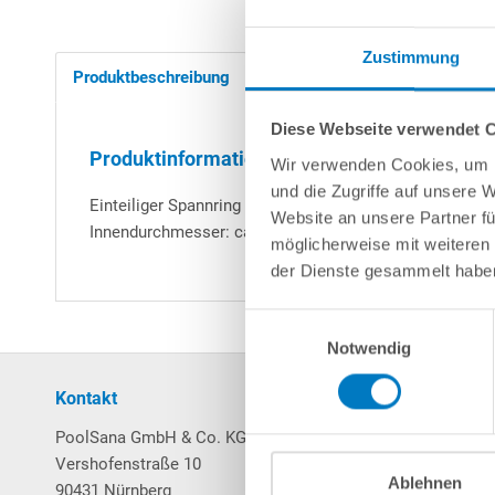
Zustimmung
Produktbeschreibung
Herstellerangaben
Diese Webseite verwendet 
Produktinformationen "Spannring für POOL
Wir verwenden Cookies, um I
und die Zugriffe auf unsere 
Einteiliger Spannring mit Drehgelenk sowie Schraube u
Website an unsere Partner fü
Innendurchmesser: ca. 16,5 cm.
möglicherweise mit weiteren
der Dienste gesammelt habe
Einwilligungsauswahl
Notwendig
Kontakt
Mein Konto
PoolSana GmbH & Co. KG
Login / Registrierung
Vershofenstraße 10
Merkzettel
Ablehnen
90431 Nürnberg
Warenkorb