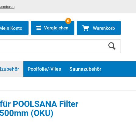
bonnieren
0
Vergleichen
Mein Konto
Warenkorb
lzubehör
Poolfolie/-Vlies
Saunazubehör
für POOLSANA Filter
/500mm (OKU)