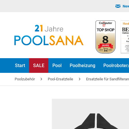
New
Start
SALE
Pool
Poolheizung
Poolroboter
Poolzubehör
Pool-Ersatzteile
Ersatzteile für Sandfiltera