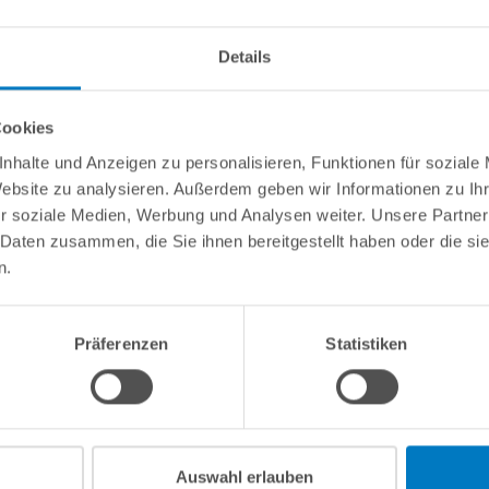
Details
Cookies
SANA Filter Ø300/400/500mm (OKU)"
nhalte und Anzeigen zu personalisieren, Funktionen für soziale
Website zu analysieren. Außerdem geben wir Informationen zu I
nd Mutter. Passend für alle POOLSANA Sandfilteranlagen Plus, Pro 
r soziale Medien, Werbung und Analysen weiter. Unsere Partner
 Daten zusammen, die Sie ihnen bereitgestellt haben oder die s
n.
Präferenzen
Statistiken
Kundeninformationen
Rechtliche In
Über POOLSANA
Impressum
Firmengeschichte
AGB / Verbrau
Auswahl erlauben
Das POOLSANA-Team
Widerrufsrecht