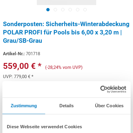
Sonderposten: Sicherheits-Winterabdeckung
POLAR PROFI für Pools bis 6,00 x 3,20 m |
Grau/SB-Grau
Artikel-Nr.:
701718
559,00 € *
(-28,24% vom UVP)
UVP:
779,00 € *
Inhalt:
26.13 m² (21,39 € * / 1 m²)
inkl. gesetzlicher MwSt.
zzgl. Versandkosten; ab 99,- frachtfrei
Versandkostenfreie Lieferung!
Zustimmung
Details
Über Cookies
Lieferung in ca. 1-3 Arbeitstagen
Diese Webseite verwendet Cookies
Schon ab 16,70 € monatlich
finanzieren