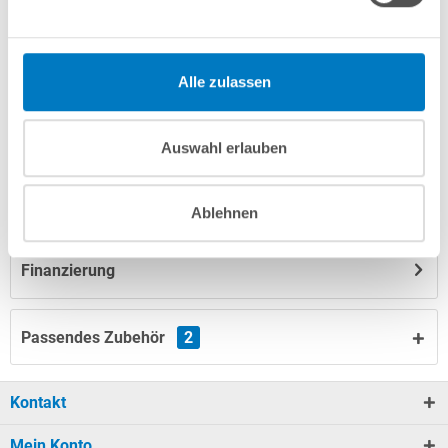
Merken
Vergleichen
Fragen? Wir helfen Ihnen gerne weiter:
Alle zulassen
info(at)poolsana.de
Anfrageformular
Auswahl erlauben
Produktbeschreibung
Ablehnen
Finanzierung
Passendes Zubehör
2
Kontakt
Mein Konto