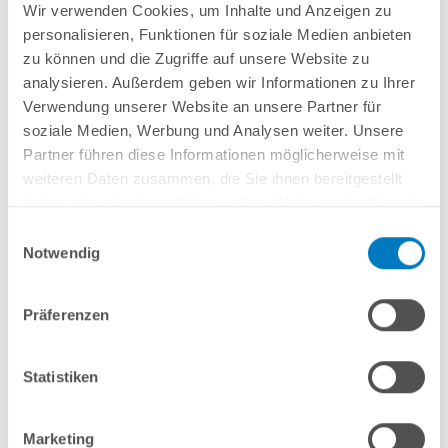
Wir verwenden Cookies, um Inhalte und Anzeigen zu
Weitere Informationen
personalisieren, Funktionen für soziale Medien anbieten
zu können und die Zugriffe auf unsere Website zu
analysieren. Außerdem geben wir Informationen zu Ihrer
Verwendung unserer Website an unsere Partner für
soziale Medien, Werbung und Analysen weiter. Unsere
Äußerst robuste, durch Polyester verstärkte PVC-Folie, seitlich mit
Partner führen diese Informationen möglicherweise mit
eingenähtem Gurt und durchsichtigen Verstärkungen
weiteren Daten zusammen, die Sie ihnen bereitgestellt
Mittig angelegtes Ablaufgitter für Regenwasser
haben oder die sie im Rahmen Ihrer Nutzung der Dienste
Befestigungssystem mit Metallfedern und Bodenankern
gesammelt haben.
Oberseite Grau / Unterseite SB-Grau
Einwilligungsauswahl
Erfüllt die französische Sicherheitsnorm NF P 90-308
Notwendig
Für ebenerdig eingebaute Pools bis 6,00 x 3,20 m (Zuschnitt der
Abdeckung rechteckig,
in Länge und Breite jeweils 70 cm größer als das
angegebene Beckenmaß. Das Abdeckungsmaß beträgt somit 6,70 x 3,90
Präferenzen
m
)
Statistiken
In den Warenkorb
Marketing