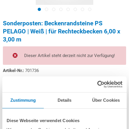
Sonderposten: Beckenrandsteine PS
PELAGO | Weiß | für Rechteckbecken 6,00 x
3,00 m
Dieser Artikel steht derzeit nicht zur Verfügung!
Artikel-Nr.:
701736
1.199,00 € *
(-27,29% vom UVP)
UVP:
1.649,00 € *
Zustimmung
Details
Über Cookies
Inhalt:
18 Laufende(r) Meter (66,61 € * / 1 Laufende(r) Meter)
inkl. gesetzlicher MwSt.
zzgl. Versandkosten; ab 99,- frachtfrei
Versandkostenfreie Lieferung!
Diese Webseite verwendet Cookies