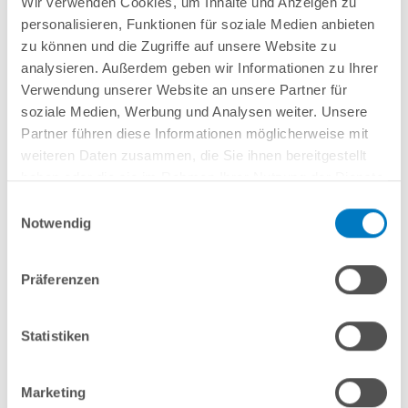
Lieferung in ca. 2-5 Arbeitstagen
Wir verwenden Cookies, um Inhalte und Anzeigen zu
(sobald wieder verfügbar)
personalisieren, Funktionen für soziale Medien anbieten
zu können und die Zugriffe auf unsere Website zu
Schon ab 35,82 € monatlich
finanzieren
analysieren. Außerdem geben wir Informationen zu Ihrer
Weitere Informationen
Verwendung unserer Website an unsere Partner für
soziale Medien, Werbung und Analysen weiter. Unsere
Partner führen diese Informationen möglicherweise mit
weiteren Daten zusammen, die Sie ihnen bereitgestellt
haben oder die sie im Rahmen Ihrer Nutzung der Dienste
Formschöne Beckenrandsteine in der klassischen Farbe weiß aus
gesammelt haben.
Einwilligungsauswahl
gemahlenem und gepresstem Marmor (ca. 80% Anteil).
Made in Italy.
Notwendig
Mit poriger Oberfläche und ausgeprägter, eleganter Schwallkante.
Zertifizierte Rutschfestigkeit und Frostbeständigkeit.
Fertiges Set für Ihren Rechteckpool 6,00 x 3,00 m.
Präferenzen
Vergleichen
Statistiken
Merken
Marketing