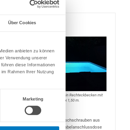
Über Cookies
d Kabeldose | Blende weiß"
 wahren
ine
 Medien anbieten zu können
hrer Verwendung unserer
 führen diese Informationen
ie im Rahmen Ihrer Nutzung
er
er
Hierbei handelt es sich um ein Rechteckbecken mit
Marketing
h die
den Maßen 5,00 m x 3,00 m x 1,50 m.
ische mit Flansch, Dichtungen, Flanschschrauben aus
0 V auf 12 V reduziert sowie eine Kabelanschlussdose