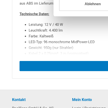
aus ABS im Lieferumfang enthalten.
Ablehnen
Technische Daten:
Leistung: 12 V / 40 W
Leuchtkraft: 4.400 lm
Farbe: Kaltweiß
LED-Typ: 96 monochrome MidPower-LED
Gewicht: 950g (nur Strahler)
Kabel 2 x 0,75mm²: 3 m (vormontiert)
Abmessungen Scheinwerfer in mm:
Kontakt
Mein Konto