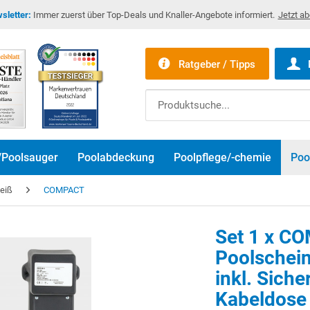
sletter:
Immer zuerst über Top-Deals und Knaller-Angebote informiert.
Jetzt a
Ratgeber / Tipps
/Poolsauger
Poolabdeckung
Poolpflege/-chemie
Poo
eiß
COMPACT
Set 1 x C
Poolschei
inkl. Siche
Kabeldose 