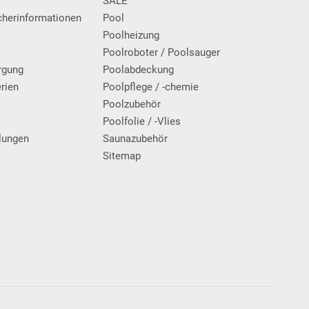
SALE
cherinformationen
Pool
Poolheizung
Poolroboter / Poolsauger
rgung
Poolabdeckung
erien
Poolpflege / -chemie
g
Poolzubehör
Poolfolie / -Vlies
lungen
Saunazubehör
Sitemap