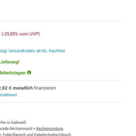
(-29,85% vom UVP)
.
zzgl. Versandkosten; ab 99,- frachtfrei
Lieferung!
 Arbeitstagen
9,82 € monatlich
finanzieren
ormationen
fer in Kaltweiß
Gerade Beckenwand +
Beckenrundung
e, Folienflansch und Kabelschutzschlauch