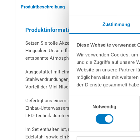
Produktbeschreibung
Anleitungen/Datenblätter
Zustimmung
Produktinformationen "Set 1 x COMPACT-Pools
Setzen Sie tolle Akzente und machen Sie Ihren Pool 
Diese Webseite verwendet 
Hingucker. Unsere flachen LED-Poolscheinwerfer tauch
Wir verwenden Cookies, um I
entspannte Atmosphäre am Pool.
und die Zugriffe auf unsere 
Website an unsere Partner fü
Ausgestattet mit einer kleinen Einbaunische eignet sic
möglicherweise mit weiteren
Stahlwandrundungen, sodass Sie auch bei einem Rundb
der Dienste gesammelt habe
Vorteil der Mini-Nische ist, dass so die Montage bei e
Einwilligungsauswahl
Gefertigt aus einem robusten Material ist das Gehäuse 
Notwendig
Einbau-Unterwasserscheinwerfer aufgrund der sich auß
LED-Technik durch eine besondere Langlebigkeit und g
Im Set enthalten ist, neben dem Unterwasserscheinwerf
Edelstahl sowie ein Kabelschutzschlauch. Weiterhin si