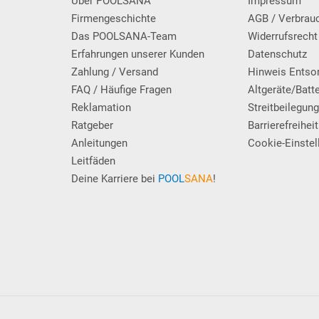
Über POOLSANA
Impressum
Firmengeschichte
AGB / Verbrau
Das POOLSANA-Team
Widerrufsrecht
Erfahrungen unserer Kunden
Datenschutz
Zahlung / Versand
Hinweis Entso
FAQ / Häufige Fragen
Altgeräte/Batt
Reklamation
Streitbeilegun
Ratgeber
Barrierefreiheit
Anleitungen
Cookie-Einstel
Leitfäden
Deine Karriere bei
POOL
SANA
!