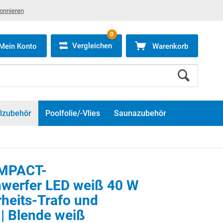
bonnieren
0
Vergleichen
Mein Konto
Warenkorb
lzubehör
Poolfolie/-Vlies
Saunazubehör
OMPACT-
nwerfer LED weiß 40 W
rheits-Trafo und
| Blende weiß