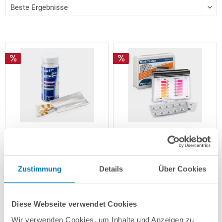
Teststreifen pH/Chlor
Pooltester pH/Chlor Mini
mit 2 x 10 Tabletten
6,49 € *
5,99 € *
Zustimmung
Details
Über Cookies
(-27,81% vom UVP)
(-50,04% vom UVP)
UVP:
8,99 € *
UVP:
11,99 € *
Diese Webseite verwendet Cookies
Artikel-Nr.:
251089
Artikel-Nr.:
251090
Wir verwenden Cookies, um Inhalte und Anzeigen zu