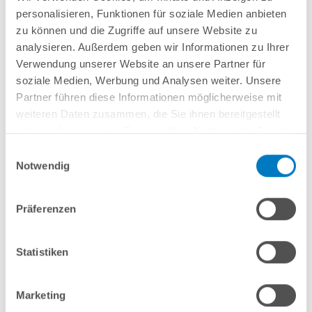
Lieferung in ca. 1-3
Lieferung in ca. 1-3
personalisieren, Funktionen für soziale Medien anbieten
Arbeitstagen
Arbeitstagen
zu können und die Zugriffe auf unsere Website zu
analysieren. Außerdem geben wir Informationen zu Ihrer
In den Warenkorb
In den Warenkorb
Verwendung unserer Website an unsere Partner für
soziale Medien, Werbung und Analysen weiter. Unsere
Partner führen diese Informationen möglicherweise mit
weiteren Daten zusammen, die Sie ihnen bereitgestellt
haben oder die sie im Rahmen Ihrer Nutzung der Dienste
gesammelt haben.
Einwilligungsauswahl
Notwendig
Top-Seller
Präferenzen
Statistiken
Set Testtabletten 2 x 30
Pooltester pH/Chlor
Tabletten für Pooltester
PREMIUM mit 2 x 30
Tabletten
Marketing
5,49 € *
12,99 € *