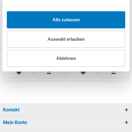
(-38,93% vom UVP)
(-27,79% vom UVP)
UVP:
8,99 € *
UVP:
17,99 € *
Alle zulassen
Artikel-Nr.:
251094
Artikel-Nr.:
251130
Lieferung in ca. 1-3
Lieferung in ca. 1-3
Arbeitstagen
Arbeitstagen
Auswahl erlauben
In den Warenkorb
In den Warenkorb
Ablehnen
Kontakt
Mein Konto