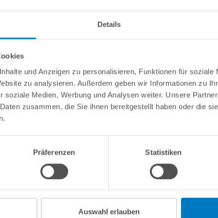
info(
Details
Cookies
nhalte und Anzeigen zu personalisieren, Funktionen für soziale
Website zu analysieren. Außerdem geben wir Informationen zu I
r soziale Medien, Werbung und Analysen weiter. Unsere Partner
ior 4.0, Warrior Next, Phantom Plus oder Patrol.
 Daten zusammen, die Sie ihnen bereitgestellt haben oder die s
n.
Präferenzen
Statistiken
Kundeninformationen
Rechtliche In
Über POOLSANA
Impressum
Firmengeschichte
AGB / Verbrau
Auswahl erlauben
Das POOLSANA-Team
Widerrufsrecht