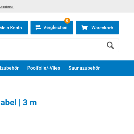
bonnieren
0
Vergleichen
Mein Konto
Warenkorb
lzubehör
Poolfolie/-Vlies
Saunazubehör
bel | 3 m