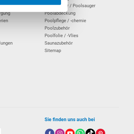
Poolroboter / Poolsauger
rgung
Poolabdeckung
erien
Poolpflege / -chemie
g
Poolzubehör
Poolfolie / -Vlies
lungen
Saunazubehör
Sitemap
Sie finden uns auch bei