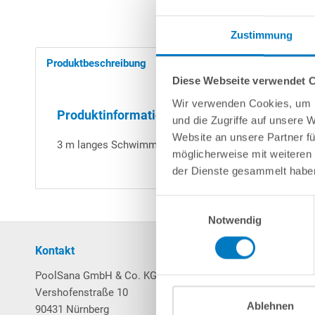
Zustimmung
Produktbeschreibung
Herstellerangaben
Diese Webseite verwendet 
Wir verwenden Cookies, um I
Produktinformationen "Schwimmkabel | 3 m"
und die Zugriffe auf unsere 
Website an unsere Partner fü
3 m langes Schwimmkabel passend für Poolroboter Warr
möglicherweise mit weiteren
der Dienste gesammelt habe
Einwilligungsauswahl
Notwendig
Kontakt
Mein Konto
PoolSana GmbH & Co. KG
Login / Registrierung
Vershofenstraße 10
Merkzettel
Ablehnen
90431 Nürnberg
Warenkorb