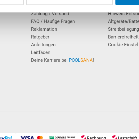
Erfahrungen unserer Kunden
Datenschutz
Zahlung / Versand
Hinweis Entso
FAQ / Häufige Fragen
Altgeräte/Batt
Reklamation
Streitbeilegun
Ratgeber
Barrierefreiheit
Anleitungen
Cookie-Einstel
Leitfäden
Deine Karriere bei
POOL
SANA
!