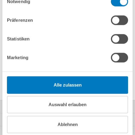
Notwendig
Merken
Vergleichen
Präferenzen
Fragen? Wir helfen Ihnen gerne weiter:
info(at)poolsana.de
Anfrageformular
Statistiken
Marketing
Produktbeschreibung
Herstellerangaben
Alle zulassen
Auswahl erlauben
Kontakt
Mein Konto
Ablehnen
Kundeninformationen