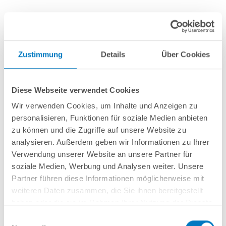
Schraubensatz für Aufrollvorrichtung Deluxe
feststehend
Zustimmung
Details
Über Cookies
Artikel-Nr.:
290688
Diese Webseite verwendet Cookies
9,99 € *
(-33,36% vom UVP)
Wir verwenden Cookies, um Inhalte und Anzeigen zu
UVP:
14,99 € *
personalisieren, Funktionen für soziale Medien anbieten
inkl. gesetzlicher MwSt.
zzgl. Versandkosten; ab 99,- frachtfrei
zu können und die Zugriffe auf unsere Website zu
analysieren. Außerdem geben wir Informationen zu Ihrer
Lieferung in ca. 1-3 Arbeitstagen
Verwendung unserer Website an unsere Partner für
soziale Medien, Werbung und Analysen weiter. Unsere
Schraubensatz für Aufrollvorrichtung Deluxe feststehend
Partner führen diese Informationen möglicherweise mit
weiteren Daten zusammen, die Sie ihnen bereitgestellt
haben oder die sie im Rahmen Ihrer Nutzung der Dienste
In den Warenkorb
gesammelt haben.
Einwilligungsauswahl