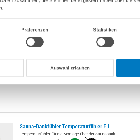
 Daten zusammen, die Sie ihnen bereitgestellt haben oder die s
n.
Heizstab 2000 W für Harvia Kip/Trendi 6 kW
Ersatz-Heizstab für Harvia Saunaöfen Kip bzw. Trendi 6 kW.
Präferenzen
Statistiken
Auswahl erlauben
Sauna-Bankfühler Temperaturfühler FII
Temperaturfühler für die Montage über der Saunabank.