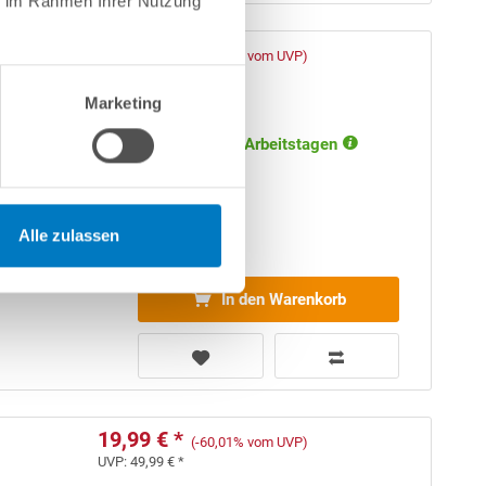
ie im Rahmen Ihrer Nutzung
44,99 € *
(-30,77% vom UVP)
UVP:
64,99 € *
Marketing
Artikel-Nr.:
410496
Lieferung in ca. 1-3 Arbeitstagen
Alle zulassen
In den Warenkorb
19,99 € *
(-60,01% vom UVP)
UVP:
49,99 € *