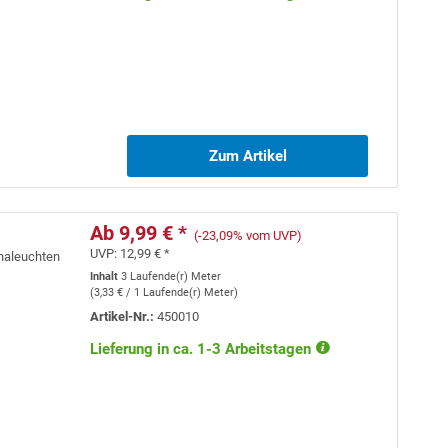
Zum Artikel
Ab 9,99 € *
(-23,09% vom UVP)
UVP:
12,99 € *
unaleuchten
Inhalt
3 Laufende(r) Meter
(
3,33 €
/ 1 Laufende(r) Meter)
Artikel-Nr.:
450010
Lieferung in ca. 1-3 Arbeitstagen