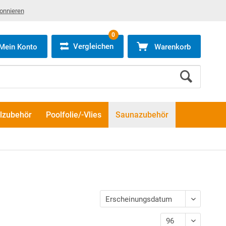
bonnieren
0
Vergleichen
Mein Konto
Warenkorb
lzubehör
Poolfolie/-Vlies
Saunazubehör