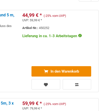
44,99 € *
 und 5 m,
(-25% vom UVP)
UVP:
59,99 € *
hluss des
Artikel-Nr.:
450252
Lieferung in ca. 1-3 Arbeitstagen
In den Warenkorb
59,99 € *
 5m, 3 x
(-25% vom UVP)
UVP:
79,99 € *