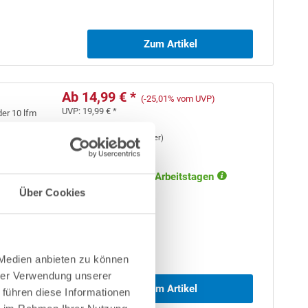
Zum Artikel
Ab 14,99 € *
(-25,01% vom UVP)
UVP:
19,99 € *
der 10 lfm
Inhalt
3 Laufende(r) Meter
(
5,00 €
/ 1 Laufende(r) Meter)
Artikel-Nr.:
450007
Lieferung in ca. 1-3 Arbeitstagen
Über Cookies
 Medien anbieten zu können
hrer Verwendung unserer
Zum Artikel
 führen diese Informationen