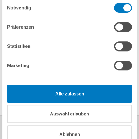
Einwilligungsauswahl
Notwendig
Merken
Vergleichen
Präferenzen
Fragen? Wir helfen Ihnen gerne weiter:
Statistiken
info(at)poolsana.de
Anfrageformular
Marketing
Produktbeschreibung
Alle zulassen
Herstellerangaben
Auswahl erlauben
Kontakt
Ablehnen
Mein Konto