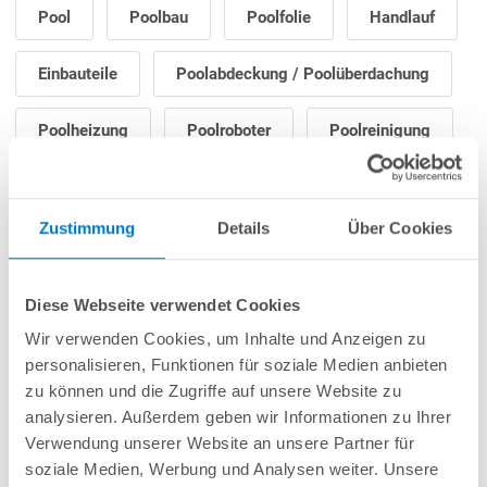
Pool
Poolbau
Poolfolie
Handlauf
Einbauteile
Poolabdeckung / Poolüberdachung
Poolheizung
Poolroboter
Poolreinigung
Poolpflege
Filteranlage / Poolpumpe
Zustimmung
Details
Über Cookies
Poolleiter
Poolbeleuchtung
Gegenstromanlage
Poolzubehör
Diese Webseite verwendet Cookies
Wir verwenden Cookies, um Inhalte und Anzeigen zu
Saunazubehör
personalisieren, Funktionen für soziale Medien anbieten
zu können und die Zugriffe auf unsere Website zu
analysieren. Außerdem geben wir Informationen zu Ihrer
Verwendung unserer Website an unsere Partner für
soziale Medien, Werbung und Analysen weiter. Unsere