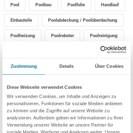
Pool
Poolbau
Poolfolie
Handlauf
Einbauteile
Poolabdeckung / Poolüberdachung
Poolheizung
Poolroboter
Poolreinigung
Poolpflege
Filteranlage / Poolpumpe
Zustimmung
Details
Über Cookies
Poolleiter
Poolbeleuchtung
Gegenstromanlage
Poolzubehör
Diese Webseite verwendet Cookies
Wir verwenden Cookies, um Inhalte und Anzeigen zu
Saunazubehör
personalisieren, Funktionen für soziale Medien anbieten
zu können und die Zugriffe auf unsere Website zu
analysieren. Außerdem geben wir Informationen zu Ihrer
Verwendung unserer Website an unsere Partner für
soziale Medien, Werbung und Analysen weiter. Unsere