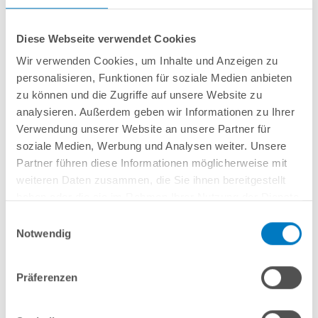
Diese Webseite verwendet Cookies
Wir verwenden Cookies, um Inhalte und Anzeigen zu
personalisieren, Funktionen für soziale Medien anbieten
Einzelbecken Stahlwand-Ovalpool POOLSANA HQ 6,00
zu können und die Zugriffe auf unsere Website zu
x 3,20 x 1,20 m
analysieren. Außerdem geben wir Informationen zu Ihrer
Verwendung unserer Website an unsere Partner für
Kurzbeschreibung
soziale Medien, Werbung und Analysen weiter. Unsere
Partner führen diese Informationen möglicherweise mit
899,00 € *
(-47,09% vom UVP)
weiteren Daten zusammen, die Sie ihnen bereitgestellt
UVP:
1.699,00 € *
haben oder die sie im Rahmen Ihrer Nutzung der Dienste
Artikel-Nr.:
100876
gesammelt haben.
Einwilligungsauswahl
Versandkostenfreie Lieferung!
Notwendig
Lieferung in ca. 3-6 Arbeitstagen
Präferenzen
In den Warenkorb