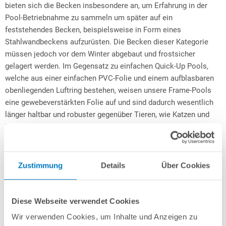
bieten sich die Becken insbesondere an, um Erfahrung in der
Pool-Betriebnahme zu sammeln um später auf ein
feststehendes Becken, beispielsweise in Form eines
Stahlwandbeckens aufzurüsten. Die Becken dieser Kategorie
müssen jedoch vor dem Winter abgebaut und frostsicher
gelagert werden. Im Gegensatz zu einfachen Quick-Up Pools,
welche aus einer einfachen PVC-Folie und einem aufblasbaren
obenliegenden Luftring bestehen, weisen unsere Frame-Pools
eine gewebeverstärkten Folie auf und sind dadurch wesentlich
länger haltbar und robuster gegenüber Tieren, wie Katzen und
Hunden.
Rund-, Oval- und Achtform-Stahlwandbecken
Zustimmung
Details
Über Cookies
Diese Bauart zählt mittlerweile zu den beliebtesten in
Deutschland.
Stahlwandbecken
sind relativ leicht aufgebaut,
bieten ein unschlagbares Preis-Leistungsverhältnis und brillieren
Diese Webseite verwendet Cookies
durch Ihre ästhetische Optik. Durch die Möglichkeit der
Wir verwenden Cookies, um Inhalte und Anzeigen zu
Freiaufstellung kann der Standort flexibel gewählt werden. Alle