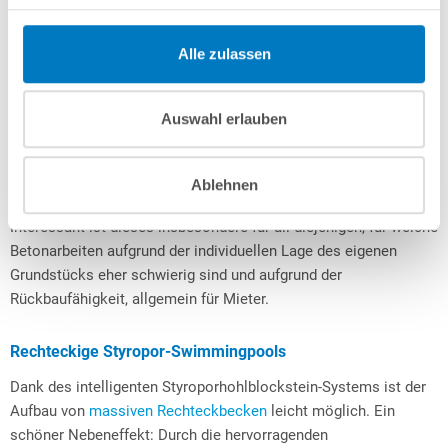
kommen kann. Das Becken kann nun abschließend mit
Magerbeton hinterfüllt werden. Dies geschieht Schritt für Schritt,
Alle zulassen
zuerst einen Teil Wasser auffüllen, in etwa 50 – 60 cm, dann
einen Teil Magerbeton ca. 35 – 45 cm. Dann wieder Wasser
nachfüllen und wieder Beton abwechselnd, damit der Druck von
Auswahl erlauben
beiden Seiten gleichbleibt.
Eine neue Möglichkeit, Rund- und Ovalbecken komplett ohne
Ablehnen
Betonarbeiten zu erstellen, bietet das
conZero-System
.
Interessant ist dieses insbesondere für all diejenigen, für welche
Betonarbeiten aufgrund der individuellen Lage des eigenen
Grundstücks eher schwierig sind und aufgrund der
Rückbaufähigkeit, allgemein für Mieter.
Rechteckige Styropor-Swimmingpools
Dank des intelligenten Styroporhohlblockstein-Systems ist der
Aufbau von
massiven Rechteckbecken
leicht möglich. Ein
schöner Nebeneffekt: Durch die hervorragenden