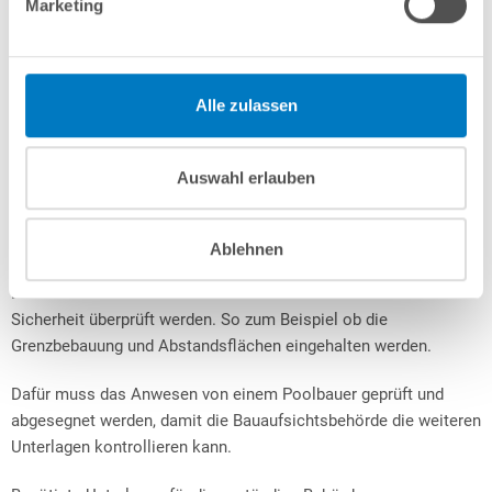
Marketing
Hier benötigen Sie auf jeden Fall eine Baugenehmigung von der
örtlichen Behörde. Zudem sollten Sie Ihr Bauvorhaben zu
allererst mit einem Architekten besprechen. Denn ist die
Haussubstanz nicht für Ihr
Schwimmbecken
geeignet, kann dies
Alle zulassen
Ihr Vorhaben zunichtemachen.
Beschaffung einer Baugenehmigung und benötigte
Auswahl erlauben
Unterlagen
Eine Genehmigung für die Montage eines Swimmingpools zu
Ablehnen
bekommen, kann ein sehr langwieriges Verfahren für den
Bauherrn bedeuten. Viele verschiedene Richtlinien müssen zur
Sicherheit überprüft werden. So zum Beispiel ob die
Grenzbebauung und Abstandsflächen eingehalten werden.
Dafür muss das Anwesen von einem Poolbauer geprüft und
abgesegnet werden, damit die Bauaufsichtsbehörde die weiteren
Unterlagen kontrollieren kann.