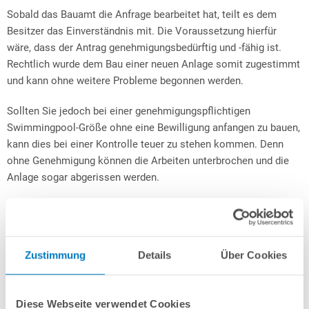
Sobald das Bauamt die Anfrage bearbeitet hat, teilt es dem
Besitzer das Einverständnis mit. Die Voraussetzung hierfür
wäre, dass der Antrag genehmigungsbedürftig und -fähig ist.
Rechtlich wurde dem Bau einer neuen Anlage somit zugestimmt
und kann ohne weitere Probleme begonnen werden.
Sollten Sie jedoch bei einer genehmigungspflichtigen
Swimmingpool-Größe ohne eine Bewilligung anfangen zu bauen,
kann dies bei einer Kontrolle teuer zu stehen kommen. Denn
ohne Genehmigung können die Arbeiten unterbrochen und die
Anlage sogar abgerissen werden.
Verordnungen für die Montage eines Außenpools
In den meisten deutschen Bundesländern ist
eine Baugenehmigung für einen Pool erst
ab
einem
Zustimmung
Details
Über Cookies
Wasservolumen von
100 Kubikmetern
nötig. Die gängigen
Schwimmbecken fassen eine deutlich geringere Wassermenge.
Diese Webseite verwendet Cookies