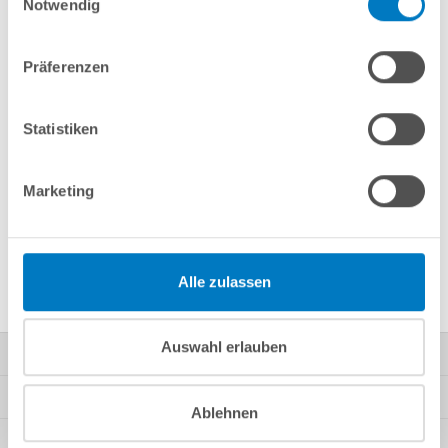
Notwendig
Merken
Vergleichen
Präferenzen
Fragen? Wir helfen Ihnen gerne weiter:
info(at)poolsana.de
Anfrageformular
Statistiken
Marketing
Produktbeschreibung
Herstellerangaben
Alle zulassen
Auswahl erlauben
Kontakt
Mein Konto
Ablehnen
Kundeninformationen