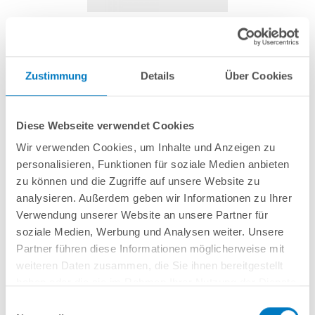
Rad für pH-Dosieranlage Premium
Zustimmung
Details
Über Cookies
Artikel-Nr.:
252763
Diese Webseite verwendet Cookies
29,99 € *
(-28,58% vom UVP)
Wir verwenden Cookies, um Inhalte und Anzeigen zu
UVP:
41,99 € *
personalisieren, Funktionen für soziale Medien anbieten
inkl. gesetzlicher MwSt.
zzgl. Versandkosten; ab 99,- frachtfrei
zu können und die Zugriffe auf unsere Website zu
analysieren. Außerdem geben wir Informationen zu Ihrer
Lieferung in ca. 1-3 Arbeitstagen
Verwendung unserer Website an unsere Partner für
soziale Medien, Werbung und Analysen weiter. Unsere
Rad für pH-Dosieranlage V1
Partner führen diese Informationen möglicherweise mit
weiteren Daten zusammen, die Sie ihnen bereitgestellt
haben oder die sie im Rahmen Ihrer Nutzung der Dienste
In den Warenkorb
gesammelt haben.
Einwilligungsauswahl