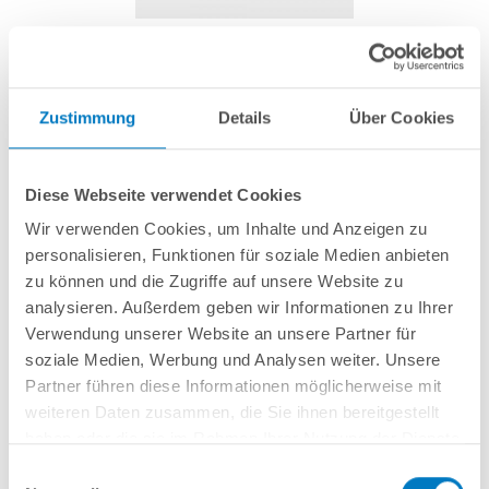
Quarzglasröhre/Lampengehäuse für UV-
Entkeimungsgerät POOLSANA PROFI 75 W
Zustimmung
Details
Über Cookies
Artikel-Nr.:
252483
Diese Webseite verwendet Cookies
44,99 € *
(-25% vom UVP)
Wir verwenden Cookies, um Inhalte und Anzeigen zu
UVP:
59,99 € *
personalisieren, Funktionen für soziale Medien anbieten
inkl. gesetzlicher MwSt.
zzgl. Versandkosten; ab 99,- frachtfrei
zu können und die Zugriffe auf unsere Website zu
analysieren. Außerdem geben wir Informationen zu Ihrer
Lieferung in ca. 1-3 Arbeitstagen
Verwendung unserer Website an unsere Partner für
soziale Medien, Werbung und Analysen weiter. Unsere
Quarzglas-Röhre zur Trennung der UV-Lampe vom Pool-Wasser.
Partner führen diese Informationen möglicherweise mit
weiteren Daten zusammen, die Sie ihnen bereitgestellt
haben oder die sie im Rahmen Ihrer Nutzung der Dienste
In den Warenkorb
gesammelt haben.
Einwilligungsauswahl