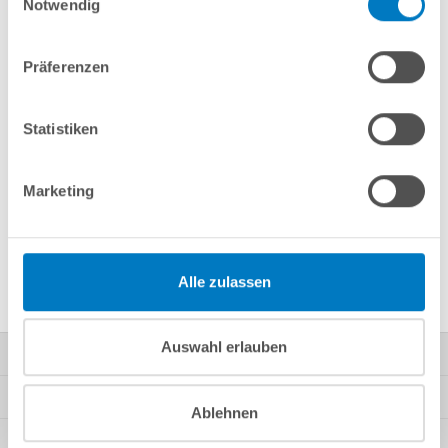
Notwendig
Merken
Vergleichen
Präferenzen
Fragen? Wir helfen Ihnen gerne weiter:
info(at)poolsana.de
Anfrageformular
Statistiken
Marketing
Produktbeschreibung
Herstellerangaben
Alle zulassen
Auswahl erlauben
Kontakt
Mein Konto
Ablehnen
Kundeninformationen