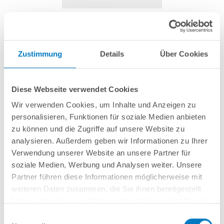
PVA-Bürste für verschiedene Poolroboter
Zustimmung
Details
Über Cookies
Artikel-Nr.:
290143
Diese Webseite verwendet Cookies
84,99 € *
(-5,56% vom UVP)
Wir verwenden Cookies, um Inhalte und Anzeigen zu
UVP:
89,99 € *
personalisieren, Funktionen für soziale Medien anbieten
inkl. gesetzlicher MwSt.
zzgl. Versandkosten; ab 99,- frachtfrei
zu können und die Zugriffe auf unsere Website zu
analysieren. Außerdem geben wir Informationen zu Ihrer
Lieferung in ca. 1-3 Arbeitstagen
Verwendung unserer Website an unsere Partner für
soziale Medien, Werbung und Analysen weiter. Unsere
Ersatzbürste aus PVA, ca. 26,5 cm lang, Ø 9 cm.
Partner führen diese Informationen möglicherweise mit
weiteren Daten zusammen, die Sie ihnen bereitgestellt
haben oder die sie im Rahmen Ihrer Nutzung der Dienste
In den Warenkorb
gesammelt haben.
Einwilligungsauswahl