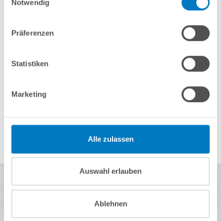
Notwendig
Merken
Vergleichen
Präferenzen
Fragen? Wir helfen Ihnen gerne weiter:
info(at)poolsana.de
Anfrageformular
Statistiken
Marketing
Produktbeschreibung
Herstellerangaben
Alle zulassen
Auswahl erlauben
Kontakt
Mein Konto
Ablehnen
Kundeninformationen