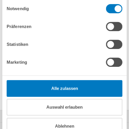
gesammelt haben.
In den Warenkorb
Einwilligungsauswahl
Notwendig
Merken
Vergleichen
Präferenzen
Fragen? Wir helfen Ihnen gerne weiter:
Statistiken
info(at)poolsana.de
Anfrageformular
Marketing
Produktbeschreibung
Alle zulassen
Herstellerangaben
Auswahl erlauben
Kontakt
Ablehnen
Mein Konto