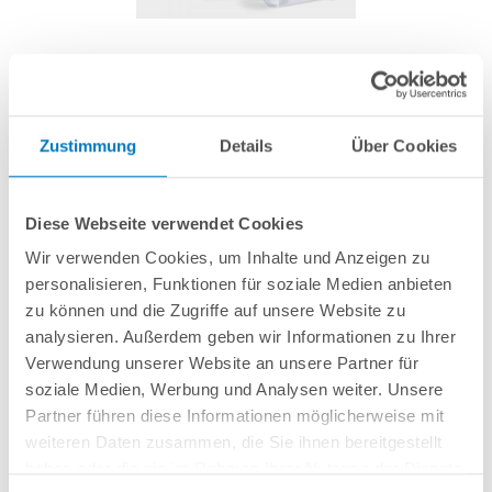
PROPOOL Flockkartuschen 3 kg
Zustimmung
Details
Über Cookies
Artikel-Nr.:
252651
19,99 € *
(-42,87% vom UVP)
Diese Webseite verwendet Cookies
UVP:
34,99 € *
Wir verwenden Cookies, um Inhalte und Anzeigen zu
Inhalt:
24 Stück (0,83 € * / 1 Stück)
personalisieren, Funktionen für soziale Medien anbieten
inkl. gesetzlicher MwSt.
zzgl. Versandkosten; ab 99,- frachtfrei
zu können und die Zugriffe auf unsere Website zu
analysieren. Außerdem geben wir Informationen zu Ihrer
Lieferung in ca. 1-3 Arbeitstagen
Verwendung unserer Website an unsere Partner für
soziale Medien, Werbung und Analysen weiter. Unsere
Mittel zur Beseitigung von Trübungen, für kristallklares Wasser. Inhalt: 24
Partner führen diese Informationen möglicherweise mit
Flockkartuschen à 125 g.
weiteren Daten zusammen, die Sie ihnen bereitgestellt
haben oder die sie im Rahmen Ihrer Nutzung der Dienste