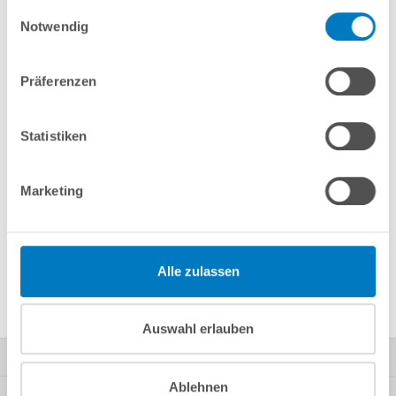
gesammelt haben.
In den Warenkorb
Einwilligungsauswahl
Notwendig
Merken
Vergleichen
Präferenzen
Fragen? Wir helfen Ihnen gerne weiter:
Statistiken
info(at)poolsana.de
Anfrageformular
Marketing
Produktbeschreibung
Alle zulassen
Herstellerangaben
Auswahl erlauben
Kontakt
Ablehnen
Mein Konto