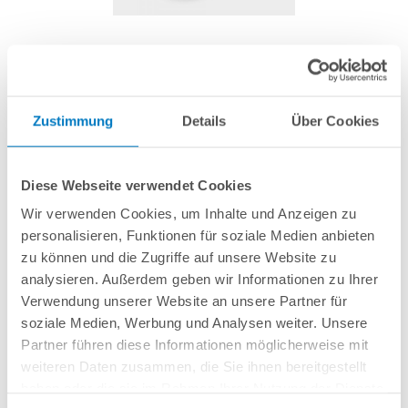
PROPOOL Flockkartuschen 1 kg
Zustimmung
Details
Über Cookies
Artikel-Nr.:
252523
7,99 € *
(-33,36% vom UVP)
Diese Webseite verwendet Cookies
UVP:
11,99 € *
Wir verwenden Cookies, um Inhalte und Anzeigen zu
Inhalt:
8 Stück (1,00 € * / 1 Stück)
personalisieren, Funktionen für soziale Medien anbieten
inkl. gesetzlicher MwSt.
zzgl. Versandkosten; ab 99,- frachtfrei
zu können und die Zugriffe auf unsere Website zu
analysieren. Außerdem geben wir Informationen zu Ihrer
Lieferung in ca. 1-3 Arbeitstagen
Verwendung unserer Website an unsere Partner für
soziale Medien, Werbung und Analysen weiter. Unsere
Mittel zur Beseitigung von Trübungen, für kristallklares Wasser. Inhalt: 8
Partner führen diese Informationen möglicherweise mit
Flockkartuschen à 125 g.
weiteren Daten zusammen, die Sie ihnen bereitgestellt
haben oder die sie im Rahmen Ihrer Nutzung der Dienste