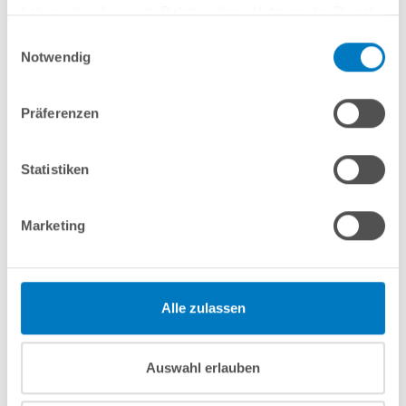
In den Warenkorb
haben oder die sie im Rahmen Ihrer Nutzung der Dienste
gesammelt haben.
Einwilligungsauswahl
Merken
Vergleichen
Notwendig
Präferenzen
Fragen? Wir helfen Ihnen gerne weiter:
info(at)poolsana.de
Anfrageformular
Statistiken
Marketing
Produktbeschreibung
Herstellerangaben
Alle zulassen
Nützliches/Tipps
Auswahl erlauben