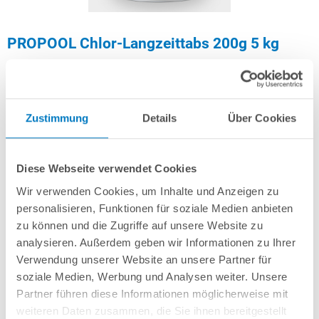
PROPOOL Chlor-Langzeittabs 200g 5 kg
Artikel-Nr.:
252512
Zustimmung
Details
Über Cookies
38,99 € *
(-44,29% vom UVP)
UVP:
69,99 € *
Diese Webseite verwendet Cookies
Inhalt:
5 Kilogramm (7,80 € * / 1 Kilogramm)
Wir verwenden Cookies, um Inhalte und Anzeigen zu
inkl. gesetzlicher MwSt.
zzgl. Versandkosten; ab 99,- frachtfrei
personalisieren, Funktionen für soziale Medien anbieten
Lieferung in ca. 1-3 Arbeitstagen
zu können und die Zugriffe auf unsere Website zu
analysieren. Außerdem geben wir Informationen zu Ihrer
Verwendung unserer Website an unsere Partner für
Langsamlösliche 200 g Tabletten zur Langzeitdesinfektion (organisches
Chlor). 5 kg Eimer.
soziale Medien, Werbung und Analysen weiter. Unsere
Partner führen diese Informationen möglicherweise mit
weiteren Daten zusammen, die Sie ihnen bereitgestellt