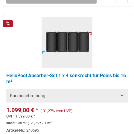
HelioPool Absorber-Set 1 x 4 senkrecht für Pools bis 16
m²
Kurzbeschreibung
1.099,00 € *
(-31,27% vom UVP)
UVP:
1.599,00 € *
Inhalt
8.88 m²
(
123,76 €
/ 1 m²)
Artikel-Nr.:
240695