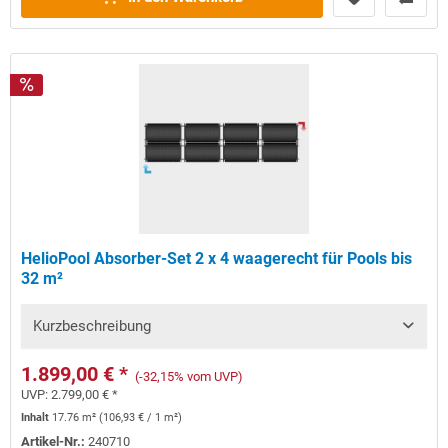
HelioPool Absorber-Set 2 x 4 waagerecht für Pools bis
32 m²
Kurzbeschreibung
1.899,00 € *
(-32,15% vom UVP)
UVP:
2.799,00 € *
Inhalt
17.76 m²
(
106,93 €
/ 1 m²)
Artikel-Nr.:
240710