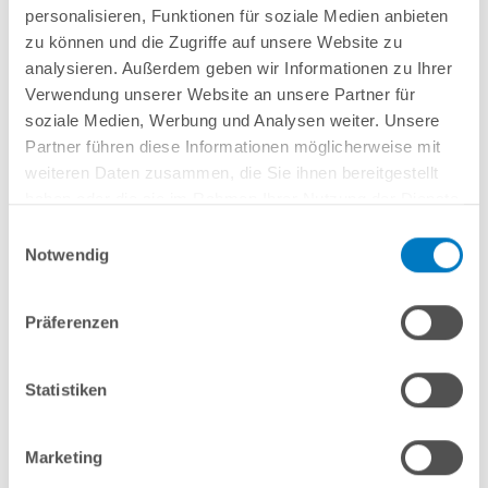
personalisieren, Funktionen für soziale Medien anbieten
zu können und die Zugriffe auf unsere Website zu
HelioPool Absorber-Set 2 x 3 waagerecht für Pools bis
24 m²
analysieren. Außerdem geben wir Informationen zu Ihrer
Verwendung unserer Website an unsere Partner für
Kurzbeschreibung
soziale Medien, Werbung und Analysen weiter. Unsere
Partner führen diese Informationen möglicherweise mit
1.499,00 € *
weiteren Daten zusammen, die Sie ihnen bereitgestellt
(-28,59% vom UVP)
UVP:
2.099,00 € *
haben oder die sie im Rahmen Ihrer Nutzung der Dienste
Inhalt
13.32 m²
(
112,54 €
/ 1 m²)
gesammelt haben.
Einwilligungsauswahl
Artikel-Nr.:
240704
Notwendig
Versandkostenfreie Lieferung!
Lieferung in ca. 5-10 Arbeitstage
Präferenzen
In den Warenkorb
Statistiken
Marketing