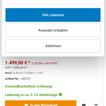
Alle zulassen
Auswahl erlauben
HelioPool Absorber-Set 3 x 2 waagerecht für Pools bis
24 m²
Ablehnen
Kurzbeschreibung
1.499,00 € *
(-28,59% vom UVP)
UVP:
2.099,00 € *
Inhalt
13.32 m²
(
112,54 €
/ 1 m²)
Artikel-Nr.:
240707
Versandkostenfreie Lieferung!
Lieferung in ca. 5-10 Arbeitstage
In den Warenkorb