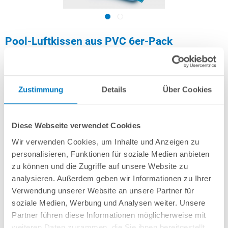
Pool-Luftkissen aus PVC 6er-Pack
Artikel-Nr.:
251353
Zustimmung
Details
Über Cookies
44,99 € *
(-50,01% vom UVP)
UVP:
89,99 € *
Diese Webseite verwendet Cookies
Inhalt:
6 Stück (7,50 € * / 1 Stück)
Wir verwenden Cookies, um Inhalte und Anzeigen zu
inkl. gesetzlicher MwSt.
zzgl. Versandkosten; ab 99,- frachtfrei
personalisieren, Funktionen für soziale Medien anbieten
zu können und die Zugriffe auf unsere Website zu
Lieferung in ca. 1-3 Arbeitstagen
analysieren. Außerdem geben wir Informationen zu Ihrer
Verwendung unserer Website an unsere Partner für
Luftgefülltes Kissen aus PVC, stützt Winterabdeckungen. 6 Stück à 100 x
soziale Medien, Werbung und Analysen weiter. Unsere
100 x 50 cm.
Partner führen diese Informationen möglicherweise mit
weiteren Daten zusammen, die Sie ihnen bereitgestellt