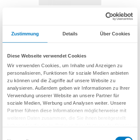
Pool Fingerbürste
Zustimmung
Details
Über Cookies
Artikel-Nr.:
252050
Diese Webseite verwendet Cookies
3,99 € *
(-33,39% vom UVP)
Wir verwenden Cookies, um Inhalte und Anzeigen zu
UVP:
5,99 € *
personalisieren, Funktionen für soziale Medien anbieten
inkl. gesetzlicher MwSt.
zzgl. Versandkosten; ab 99,- frachtfrei
zu können und die Zugriffe auf unsere Website zu
analysieren. Außerdem geben wir Informationen zu Ihrer
Lieferung in ca. 1-3 Arbeitstagen
Verwendung unserer Website an unsere Partner für
soziale Medien, Werbung und Analysen weiter. Unsere
Fingerbürste für die manuelle Reinigung der Schwimmbadfolie.
Partner führen diese Informationen möglicherweise mit
weiteren Daten zusammen, die Sie ihnen bereitgestellt
haben oder die sie im Rahmen Ihrer Nutzung der Dienste
In den Warenkorb
gesammelt haben.
Einwilligungsauswahl