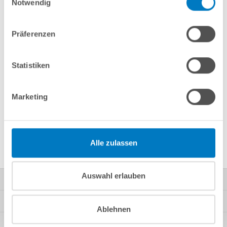
Notwendig
Merken
Vergleichen
Präferenzen
Fragen? Wir helfen Ihnen gerne weiter:
info(at)poolsana.de
Anfrageformular
Statistiken
Marketing
Produktbeschreibung
Herstellerangaben
Alle zulassen
Auswahl erlauben
Kontakt
Mein Konto
Ablehnen
Kundeninformationen