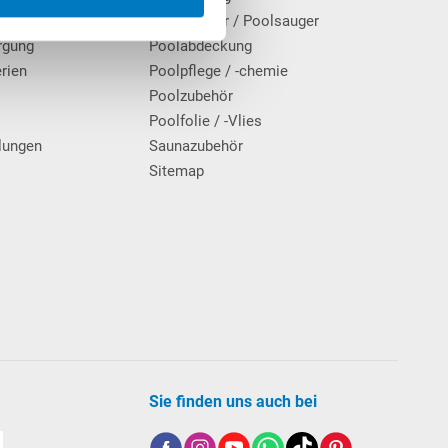
Poolroboter / Poolsauger
rgung
Poolabdeckung
erien
Poolpflege / -chemie
g
Poolzubehör
Poolfolie / -Vlies
lungen
Saunazubehör
Sitemap
Sie finden uns auch bei