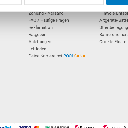
Erfahrungen unserer Kunden
Datenschutz
Zahlung / Versand
Hinweis Entso
FAQ / Häufige Fragen
Altgeräte/Batt
Reklamation
Streitbeilegun
Ratgeber
Barrierefreiheit
Anleitungen
Cookie-Einstel
Leitfäden
Deine Karriere bei
POOL
SANA
!