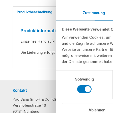
Produktbeschreibung
Herstellerangaben
Zustimmung
Diese Webseite verwendet 
Produktinformationen "MTH-Segment für Ku-H
Wir verwenden Cookies, um I
Einzelnes Handlauf-Teilsegment für HQ-Rundbecken mit
und die Zugriffe auf unsere 
Website an unsere Partner fü
Die Lieferung erfolgt ohne Verbindungsstifte!
möglicherweise mit weiteren
der Dienste gesammelt habe
Einwilligungsauswahl
Notwendig
Kontakt
Mein Konto
PoolSana GmbH & Co. KG
Login / Registrierung
Vershofenstraße 10
Merkzettel
Ablehnen
90431 Nürnberg
Warenkorb