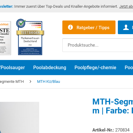
sletter:
Immer zuerst über Top-Deals und Knaller-Angebote informiert.
Jetzt a
Ratgeber / Tipps
/Poolsauger
Poolabdeckung
Poolpflege/-chemie
Poo
Segmente MTH
MTH KU/Blau
MTH-Segme
m | Farbe:
Artikel-Nr.:
270834