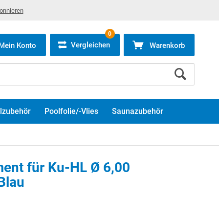
bonnieren
0
Vergleichen
Mein Konto
Warenkorb
lzubehör
Poolfolie/-Vlies
Saunazubehör
nt für Ku-HL Ø 6,00
 Blau