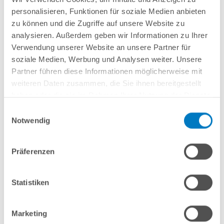
Schon ab 20,88 € monatlich
finanzieren
personalisieren, Funktionen für soziale Medien anbieten
Weitere Informationen
zu können und die Zugriffe auf unsere Website zu
analysieren. Außerdem geben wir Informationen zu Ihrer
Verwendung unserer Website an unsere Partner für
soziale Medien, Werbung und Analysen weiter. Unsere
Partner führen diese Informationen möglicherweise mit
weiteren Daten zusammen, die Sie ihnen bereitgestellt
Einhänge-Filteranlage mit starker Umwälzpumpe 8-10 m³ sowie einer
wiederverwendbaren Spezial-Filterkartusche.
haben oder die sie im Rahmen Ihrer Nutzung der Dienste
Ausführung verklebt
: Zum Einhängen über die Beckenwand / geeignet für
gesammelt haben.
Einwilligungsauswahl
Stahlwandbecken mit max. 40 mm Handlaufbreite.
Notwendig
Vergleichen
Präferenzen
Merken
Statistiken
Marketing
Fragen? Wir helfen Ihnen gerne weiter: