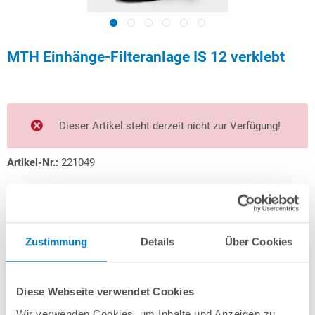
MTH Einhänge-Filteranlage IS 12 verklebt
Dieser Artikel steht derzeit nicht zur Verfügung!
Artikel-Nr.:
221049
699,00 € *
(-22,25% vom UVP)
UVP:
899,00 € *
inkl. gesetzlicher MwSt.
zzgl. Versandkosten; ab 99,- frachtfrei
Zustimmung
Details
Über Cookies
Versandkostenfreie Lieferung!
Lieferung in ca. 1-3 Arbeitstagen
(sobald wieder verfügbar)
Diese Webseite verwendet Cookies
Wir verwenden Cookies, um Inhalte und Anzeigen zu