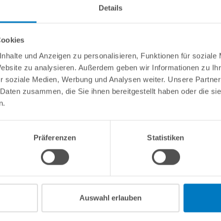
Details
Nut für die Folienaufnahme und ist sowohl für Poolfolien mit Einhäng
e Biese über die Stahlwand eingehängt und anschließend der Handlau
d die neue Poolfolie, die wiederum über eine sogenannte Keilbiese ve
Cookies
nhalte und Anzeigen zu personalisieren, Funktionen für soziale
omplett einbauen und die Beckenrandverkleidung so vornehmen, d
Website zu analysieren. Außerdem geben wir Informationen zu I
enrandverkleidung zu beschädigen, entfällt bei einem späteren Fol
r soziale Medien, Werbung und Analysen weiter. Unsere Partner
 Daten zusammen, die Sie ihnen bereitgestellt haben oder die s
n.
Präferenzen
Statistiken
Auswahl erlauben