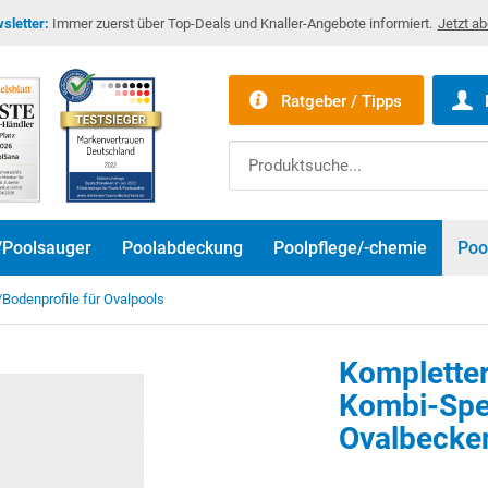
sletter:
Immer zuerst über Top-Deals und Knaller-Angebote informiert.
Jetzt a
Ratgeber / Tipps
/Poolsauger
Poolabdeckung
Poolpflege/-chemie
Poo
Bodenprofile für Ovalpools
Komplette
Kombi-Spez
Ovalbecken