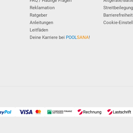
FAQ / Häufige Fragen
Altgeräte/Batt
Reklamation
Streitbeilegun
Ratgeber
Barrierefreiheit
Anleitungen
Cookie-Einstel
Leitfäden
Deine Karriere bei
POOL
SANA
!