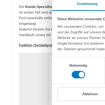
Zustimmung
Der
Kombi-Spezialhandlauf
verfügt seitlich über eine 
Im ersten Fall wird die an die Innenhülle angeschweißt
Pool-Innenhülle entlang des Handlaufs abgeschnitten un
Diese Webseite verwendet 
eingehängt.
Wir verwenden Cookies, um I
Dadurch können Sie bedenkenlos das Schwimmbecken k
und die Zugriffe auf unsere 
Handlaufs sowie die damit verbundene Gefahr, die Beck
Website an unsere Partner fü
möglicherweise mit weiteren
Funktion (Symbolgrafik)
:
der Dienste gesammelt habe
Einwilligungsauswahl
Notwendig
Ablehnen