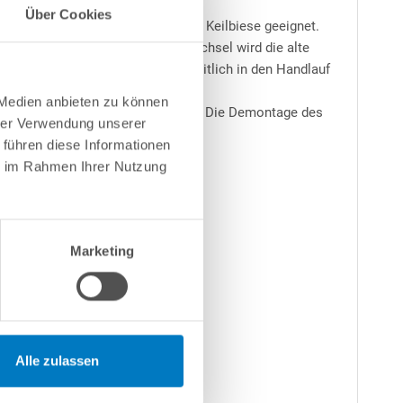
Über Cookies
ebiese als auch für Poolfolien mit Keilbiese geeignet.
f aufgesetzt. Bei einem Folienwechsel wird die alte
rfügt, wird mithilfe der Biese seitlich in den Handlauf
 Medien anbieten zu können
ass der Handlauf überdeckt wird. Die Demontage des
hrer Verwendung unserer
ienwechsel.
 führen diese Informationen
ie im Rahmen Ihrer Nutzung
Marketing
Alle zulassen