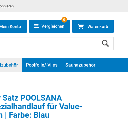
bonnieren
0
Vergleichen
Mein Konto
Warenkorb
lzubehör
Poolfolie/-Vlies
Saunazubehör
r Satz POOLSANA
ialhandlauf für Value-
 | Farbe: Blau