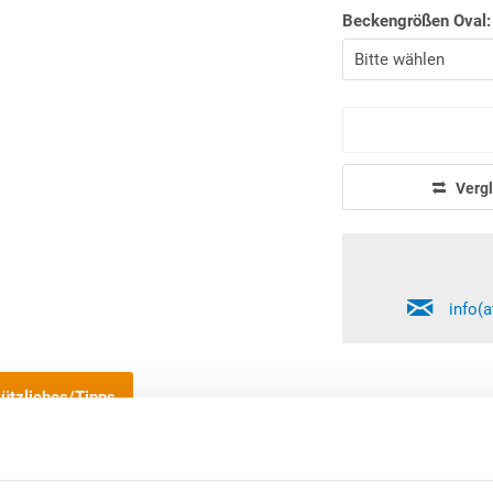
Beckengrößen Oval:
Vergl
info(
ützliches/Tipps
SANA Kombi-Spezialhandlauf für Value-Ovalbecken | F