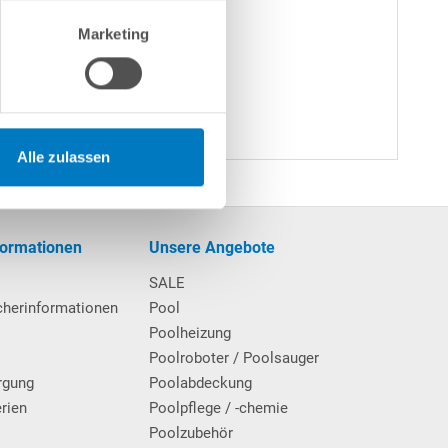
Marketing
Alle zulassen
formationen
Unsere Angebote
SALE
cherinformationen
Pool
Poolheizung
Poolroboter / Poolsauger
rgung
Poolabdeckung
erien
Poolpflege / -chemie
g
Poolzubehör