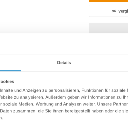
Vergl
info(
Details
ützliches/Tipps
Cookies
lauf Basic Weiß für Rundbecken 4,60 m"
nhalte und Anzeigen zu personalisieren, Funktionen für soziale
Website zu analysieren. Außerdem geben wir Informationen zu I
wandbecken Rund mit 4,60 m im Durchmesser dient zur Abdeckung d
r soziale Medien, Werbung und Analysen weiter. Unsere Partner
 geeignet.
 Daten zusammen, die Sie ihnen bereitgestellt haben oder die s
n.
(B x H).