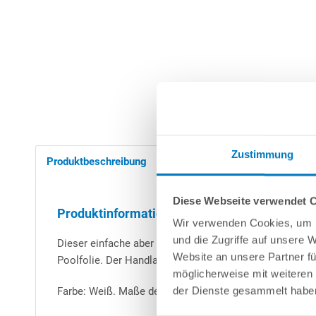
Zustimmung
Produktbeschreibung
Herstellerangaben
N
Diese Webseite verwendet 
Produktinformationen "Kompletter Satz Hand
Wir verwenden Cookies, um I
und die Zugriffe auf unsere 
Dieser einfache aber zweckmäßige Handlauf für Stahl
Website an unsere Partner fü
Poolfolie. Der Handlauf ist nur für überlappende Folien
möglicherweise mit weiteren
der Dienste gesammelt habe
Farbe: Weiß. Maße des Handlaufs: ca. 25 mm x 16 mm 