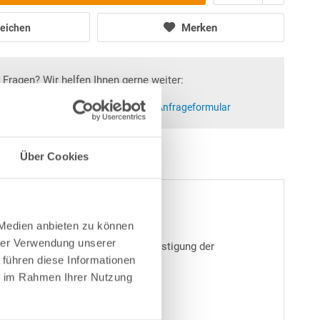
Merken
eichen
Fragen? Wir helfen Ihnen gerne weiter:
at)poolsana.de
Anfrageformular
Über Cookies
 Medien anbieten zu können
hrer Verwendung unserer
er Stahlwandkante sowie zur Befestigung der
 führen diese Informationen
ie im Rahmen Ihrer Nutzung