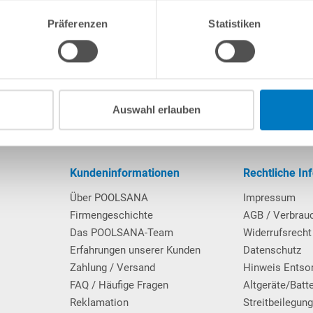
Präferenzen
Statistiken
ente und Verbindungsstifte:
Auswahl erlauben
Kundeninformationen
Rechtliche In
Über POOLSANA
Impressum
Firmengeschichte
AGB / Verbrau
Das POOLSANA-Team
Widerrufsrecht
Erfahrungen unserer Kunden
Datenschutz
Zahlung / Versand
Hinweis Entso
FAQ / Häufige Fragen
Altgeräte/Batt
Reklamation
Streitbeilegun