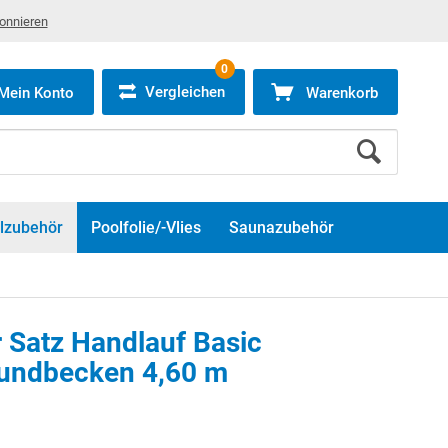
bonnieren
0
Vergleichen
Mein Konto
Warenkorb
lzubehör
Poolfolie/-Vlies
Saunazubehör
 Satz Handlauf Basic
Rundbecken 4,60 m