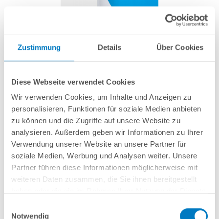
HL-Segment MTH Alu | Ø 4,50 m
Zustimmung
Details
Über Cookies
Artikel-Nr.:
271152
Diese Webseite verwendet Cookies
54,99 € *
Wir verwenden Cookies, um Inhalte und Anzeigen zu
inkl. gesetzlicher MwSt.
zzgl. Versandkosten; ab 99,- frachtfrei
personalisieren, Funktionen für soziale Medien anbieten
Lieferung in ca. 1-3 Arbeitstagen
zu können und die Zugriffe auf unsere Website zu
analysieren. Außerdem geben wir Informationen zu Ihrer
Handlaufsegment für POOLSANA Kombi-Spezialhandlauf für HQ-
Verwendung unserer Website an unsere Partner für
Stahlwandbecken Ø 4,50 m | Aluminium
soziale Medien, Werbung und Analysen weiter. Unsere
Partner führen diese Informationen möglicherweise mit
weiteren Daten zusammen, die Sie ihnen bereitgestellt
In den Warenkorb
haben oder die sie im Rahmen Ihrer Nutzung der Dienste
gesammelt haben.
Einwilligungsauswahl
Merken
Vergleichen
Notwendig