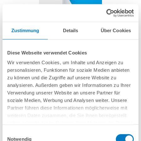
HL-Segment MTH Alu | Ø 3,50 m
Zustimmung
Details
Über Cookies
Artikel-Nr.:
271150
Diese Webseite verwendet Cookies
54,99 € *
Wir verwenden Cookies, um Inhalte und Anzeigen zu
inkl. gesetzlicher MwSt.
zzgl. Versandkosten; ab 99,- frachtfrei
personalisieren, Funktionen für soziale Medien anbieten
Lieferung in ca. 1-3 Arbeitstagen
zu können und die Zugriffe auf unsere Website zu
analysieren. Außerdem geben wir Informationen zu Ihrer
Handlaufsegment für POOLSANA Kombi-Spezialhandlauf für HQ-
Verwendung unserer Website an unsere Partner für
Stahlwandbecken Ø 3,50 m | Aluminium
soziale Medien, Werbung und Analysen weiter. Unsere
Partner führen diese Informationen möglicherweise mit
weiteren Daten zusammen, die Sie ihnen bereitgestellt
In den Warenkorb
haben oder die sie im Rahmen Ihrer Nutzung der Dienste
gesammelt haben.
Einwilligungsauswahl
Merken
Vergleichen
Notwendig