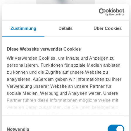
HL-Segment MTF Value | gerade | Aluminium
Zustimmung
Details
Über Cookies
Artikel-Nr.:
271196
Diese Webseite verwendet Cookies
49,99 € *
Wir verwenden Cookies, um Inhalte und Anzeigen zu
inkl. gesetzlicher MwSt.
zzgl. Versandkosten; ab 99,- frachtfrei
personalisieren, Funktionen für soziale Medien anbieten
Lieferung in ca. 1-3 Arbeitstagen
zu können und die Zugriffe auf unsere Website zu
analysieren. Außerdem geben wir Informationen zu Ihrer
Gerades Handlaufsegment für POOLSANA Kombi-Spezialhandlauf für
Verwendung unserer Website an unsere Partner für
VALUE-Stahlwandbecken | Aluminium
soziale Medien, Werbung und Analysen weiter. Unsere
Partner führen diese Informationen möglicherweise mit
weiteren Daten zusammen, die Sie ihnen bereitgestellt
In den Warenkorb
haben oder die sie im Rahmen Ihrer Nutzung der Dienste
gesammelt haben.
Einwilligungsauswahl
Merken
Vergleichen
Notwendig