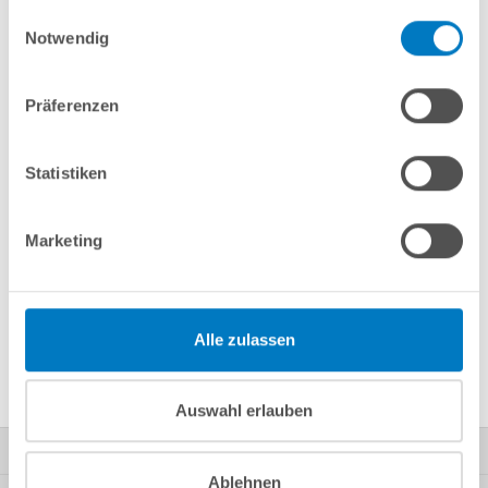
gesammelt haben.
Einwilligungsauswahl
In den Warenkorb
Notwendig
Merken
Vergleichen
Präferenzen
Fragen? Wir helfen Ihnen gerne weiter:
Statistiken
info(at)poolsana.de
Anfrageformular
Marketing
Produktbeschreibung
Alle zulassen
Herstellerangaben
Auswahl erlauben
Kontakt
Ablehnen