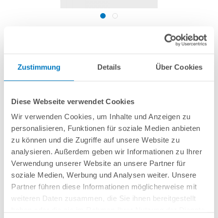
Folien-Reparaturset mit grauer Folie
Zustimmung
Details
Über Cookies
Artikel-Nr.:
252737
14,99 € *
Diese Webseite verwendet Cookies
(-25,01% vom UVP)
Wir verwenden Cookies, um Inhalte und Anzeigen zu
UVP:
19,99 € *
personalisieren, Funktionen für soziale Medien anbieten
inkl. gesetzlicher MwSt.
zzgl. Versandkosten; ab 99,- frachtfrei
zu können und die Zugriffe auf unsere Website zu
Lieferung in ca. 1-3 Arbeitstagen
analysieren. Außerdem geben wir Informationen zu Ihrer
Verwendung unserer Website an unsere Partner für
Zum Flicken von Pool-Folien (auch unter Wasser anwendbar): technicoll
soziale Medien, Werbung und Analysen weiter. Unsere
8002 PVC-Klebstoff in 38 g Tube + ca. 30 x 18 cm großes Folienstück in
Partner führen diese Informationen möglicherweise mit
grau.
weiteren Daten zusammen, die Sie ihnen bereitgestellt
haben oder die sie im Rahmen Ihrer Nutzung der Dienste