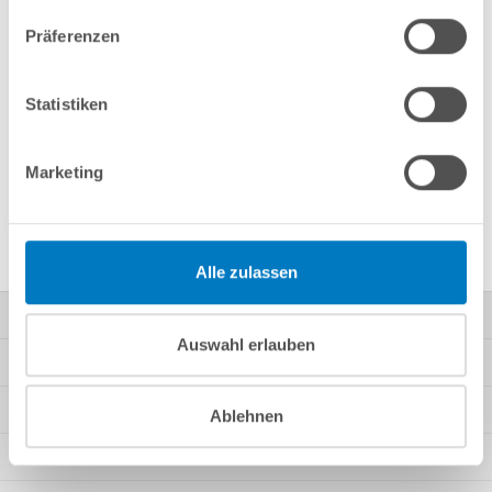
Merken
Vergleichen
Präferenzen
Fragen? Wir helfen Ihnen gerne weiter:
Statistiken
info(at)poolsana.de
Anfrageformular
Marketing
Produktbeschreibung
Alle zulassen
Kontakt
Auswahl erlauben
Mein Konto
Kundeninformationen
Ablehnen
Rechtliche Informationen