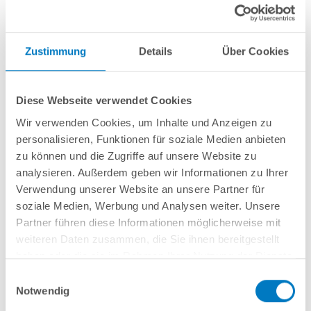
Filtereinsatz für Poolroboter POOLSANA
Zustimmung
Details
Über Cookies
Power App 60i
Diese Webseite verwendet Cookies
Artikel-Nr.:
290644
Wir verwenden Cookies, um Inhalte und Anzeigen zu
79,99 € *
(-26,61% vom UVP)
personalisieren, Funktionen für soziale Medien anbieten
UVP:
109,00 € *
zu können und die Zugriffe auf unsere Website zu
analysieren. Außerdem geben wir Informationen zu Ihrer
inkl. gesetzlicher MwSt.
zzgl. Versandkosten; ab 99,- frachtfrei
Verwendung unserer Website an unsere Partner für
Lieferung in ca. 1-3 Arbeitstagen
soziale Medien, Werbung und Analysen weiter. Unsere
Partner führen diese Informationen möglicherweise mit
Filtereinsatz passend für Poolroboter POOLSANA Power App 60i.
weiteren Daten zusammen, die Sie ihnen bereitgestellt
haben oder die sie im Rahmen Ihrer Nutzung der Dienste
gesammelt haben.
Einwilligungsauswahl
In den Warenkorb
Notwendig