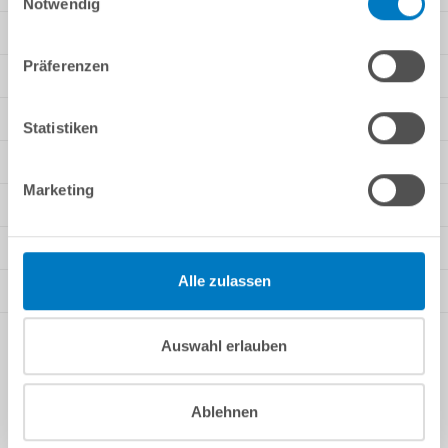
Notwendig
Rechtliche Informationen
Präferenzen
Unsere Angebote
Wir versenden mit
Statistiken
Zahlungsarten
Marketing
Sie finden uns auch bei
Bewertungen
Alle zulassen
Auszeichnungen
Newsletter
Auswahl erlauben
* Alle Preise inkl. gesetzlicher MwSt., ggf. zuzüglich
Versandkosten
.
Ablehnen
Die Lieferzeiten sind abhängig von der Zahlungsmethode.