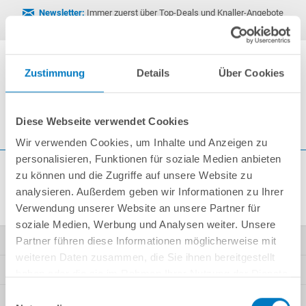
Newsletter:
Immer zuerst über Top-Deals und Knaller-Angebote
informiert.
Jetzt abonnieren
Zustimmung
Details
Über Cookies
0
Diese Webseite verwendet Cookies
Wir verwenden Cookies, um Inhalte und Anzeigen zu
personalisieren, Funktionen für soziale Medien anbieten
zu können und die Zugriffe auf unsere Website zu
Wegen Wartungsarbeiten nicht erreichbar!
analysieren. Außerdem geben wir Informationen zu Ihrer
Verwendung unserer Website an unsere Partner für
soziale Medien, Werbung und Analysen weiter. Unsere
Kontakt
Partner führen diese Informationen möglicherweise mit
weiteren Daten zusammen, die Sie ihnen bereitgestellt
Mein Konto
haben oder die sie im Rahmen Ihrer Nutzung der Dienste
gesammelt haben.
Einwilligungsauswahl
Kundeninformationen