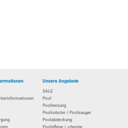
formationen
Unsere Angebote
SALE
cherinformationen
Pool
Poolheizung
Poolroboter / Poolsauger
rgung
Poolabdeckung
erien
Poolpflege / -chemie