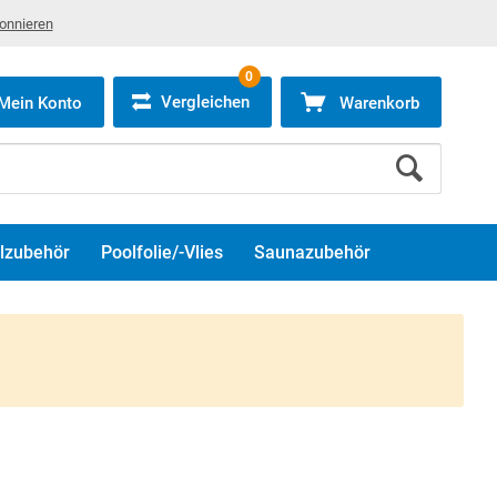
bonnieren
0
Vergleichen
Mein Konto
Warenkorb
lzubehör
Poolfolie/-Vlies
Saunazubehör