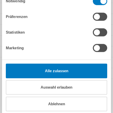
Notwendig
Rechtliche Informationen
Präferenzen
Unsere Angebote
Wir versenden mit
Statistiken
Zahlungsarten
Marketing
Sie finden uns auch bei
Bewertungen
Alle zulassen
Auszeichnungen
Newsletter
Auswahl erlauben
* Alle Preise inkl. gesetzlicher MwSt., ggf. zuzüglich
Versandkosten
.
Ablehnen
Die Lieferzeiten sind abhängig von der Zahlungsmethode.