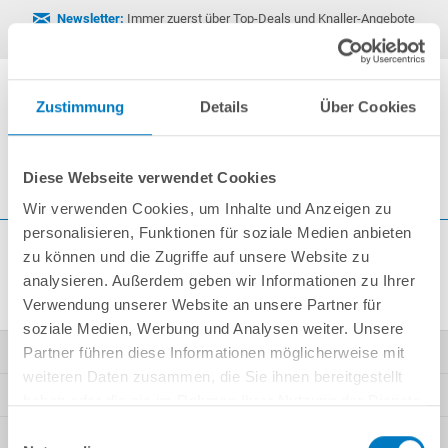
Newsletter:
Immer zuerst über Top-Deals und Knaller-Angebote
informiert.
Jetzt abonnieren
Zustimmung
Details
Über Cookies
0
Diese Webseite verwendet Cookies
Wir verwenden Cookies, um Inhalte und Anzeigen zu
personalisieren, Funktionen für soziale Medien anbieten
zu können und die Zugriffe auf unsere Website zu
Wegen Wartungsarbeiten nicht erreichbar!
analysieren. Außerdem geben wir Informationen zu Ihrer
Verwendung unserer Website an unsere Partner für
soziale Medien, Werbung und Analysen weiter. Unsere
Kontakt
Partner führen diese Informationen möglicherweise mit
weiteren Daten zusammen, die Sie ihnen bereitgestellt
Mein Konto
haben oder die sie im Rahmen Ihrer Nutzung der Dienste
gesammelt haben.
Einwilligungsauswahl
Kundeninformationen