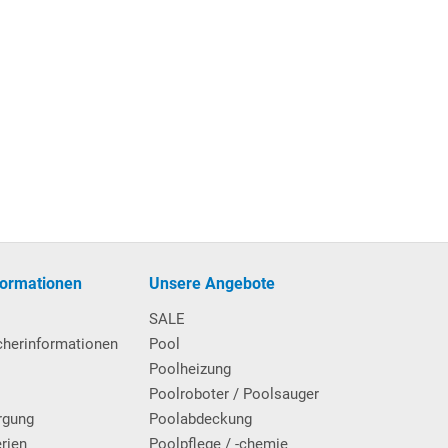
formationen
Unsere Angebote
SALE
cherinformationen
Pool
Poolheizung
Poolroboter / Poolsauger
rgung
Poolabdeckung
erien
Poolpflege / -chemie