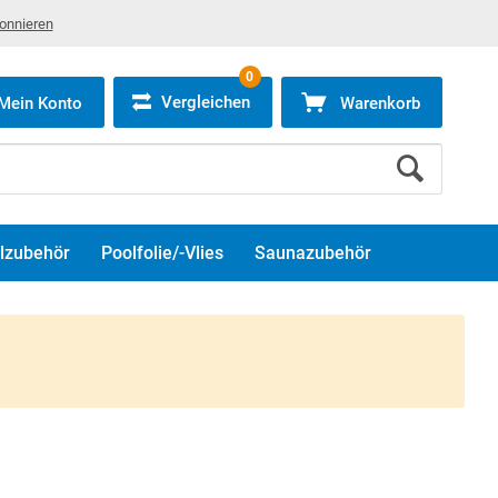
bonnieren
0
Vergleichen
Mein Konto
Warenkorb
lzubehör
Poolfolie/-Vlies
Saunazubehör