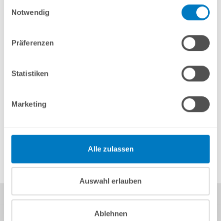
Einwilligungsauswahl
Notwendig
Merken
Vergleichen
Präferenzen
Fragen? Wir helfen Ihnen gerne weiter:
Statistiken
info(at)poolsana.de
Anfrageformular
Marketing
Produktbeschreibung
Alle zulassen
Herstellerangaben
Auswahl erlauben
Kontakt
Ablehnen
Mein Konto