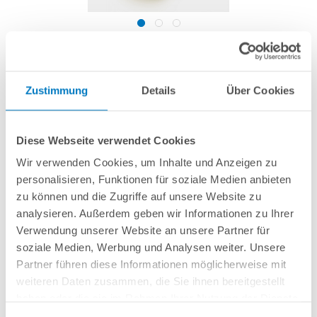
Entleerungsschraube mit Flachdichtung für
Aqua Plus und Badu Magic Pumpen (gelb)
Zustimmung
Details
Über Cookies
Artikel-Nr.:
230128
Diese Webseite verwendet Cookies
3,99 € *
(-33,39% vom UVP)
Wir verwenden Cookies, um Inhalte und Anzeigen zu
UVP:
5,99 € *
personalisieren, Funktionen für soziale Medien anbieten
inkl. gesetzlicher MwSt.
zzgl. Versandkosten; ab 99,- frachtfrei
zu können und die Zugriffe auf unsere Website zu
analysieren. Außerdem geben wir Informationen zu Ihrer
Lieferung in ca. 1-3 Arbeitstagen
Verwendung unserer Website an unsere Partner für
soziale Medien, Werbung und Analysen weiter. Unsere
Verschlussschraube mit Flachdichtung für den Entleerungsstutzen einer
Partner führen diese Informationen möglicherweise mit
Pumpe aus der Reihe Aqua Plus oder Badu Magic.
weiteren Daten zusammen, die Sie ihnen bereitgestellt
haben oder die sie im Rahmen Ihrer Nutzung der Dienste
In den Warenkorb
gesammelt haben.