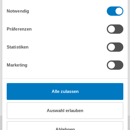
Merken
Vergleichen
gesammelt haben.
Einwilligungsauswahl
Notwendig
Fragen? Wir helfen Ihnen gerne weiter:
Präferenzen
info(at)poolsana.de
Anfrageformular
Statistiken
Produktbeschreibung
Marketing
Herstellerangaben
Alle zulassen
Nützliches/Tipps
Auswahl erlauben
Kontakt
Ablehnen