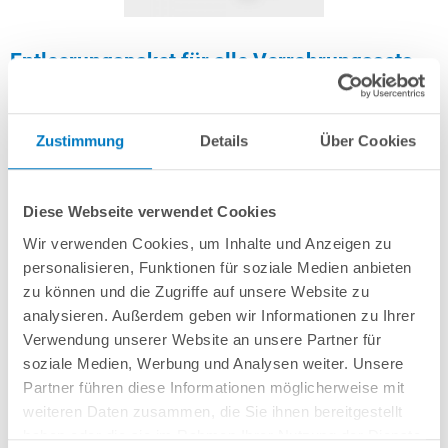
Entleerungspaket für alle Verrohrungssets
Profi Ø 50 mm
Zustimmung
Details
Über Cookies
Artikel-Nr.:
280283
24,99 € *
(-37,51% vom UVP)
Diese Webseite verwendet Cookies
UVP:
39,99 € *
Wir verwenden Cookies, um Inhalte und Anzeigen zu
inkl. gesetzlicher MwSt.
zzgl. Versandkosten; ab 99,- frachtfrei
personalisieren, Funktionen für soziale Medien anbieten
Lieferung in ca. 1-3 Arbeitstagen
zu können und die Zugriffe auf unsere Website zu
analysieren. Außerdem geben wir Informationen zu Ihrer
Entleerungseinheiten zur Restentleerung der Leitungen im Winter.
Verwendung unserer Website an unsere Partner für
soziale Medien, Werbung und Analysen weiter. Unsere
Partner führen diese Informationen möglicherweise mit
In den Warenkorb
weiteren Daten zusammen, die Sie ihnen bereitgestellt
haben oder die sie im Rahmen Ihrer Nutzung der Dienste