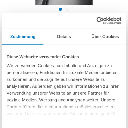
Entleerungs-Set für Filteranlagen PREMIUM
/ PERFECT (ASTRALPOOL)
Zustimmung
Details
Über Cookies
Artikel-Nr.:
290132
Diese Webseite verwendet Cookies
19,99 € *
(-33,34% vom UVP)
Wir verwenden Cookies, um Inhalte und Anzeigen zu
UVP:
29,99 € *
personalisieren, Funktionen für soziale Medien anbieten
inkl. gesetzlicher MwSt.
zzgl. Versandkosten; ab 99,- frachtfrei
zu können und die Zugriffe auf unsere Website zu
analysieren. Außerdem geben wir Informationen zu Ihrer
Lieferung in ca. 1-3 Arbeitstagen
Verwendung unserer Website an unsere Partner für
soziale Medien, Werbung und Analysen weiter. Unsere
5-teiliges Entleerungsset bestehend aus Behälterdurchführung, Konter-
Partner führen diese Informationen möglicherweise mit
Gegenstück, 2 Dichtungen sowie Entleerhahn.
weiteren Daten zusammen, die Sie ihnen bereitgestellt
haben oder die sie im Rahmen Ihrer Nutzung der Dienste
In den Warenkorb
gesammelt haben.