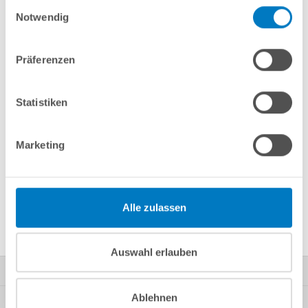
Einwilligungsauswahl
Notwendig
Merken
Vergleichen
Präferenzen
Fragen? Wir helfen Ihnen gerne weiter:
Statistiken
info(at)poolsana.de
Anfrageformular
Marketing
Produktbeschreibung
Alle zulassen
Herstellerangaben
Auswahl erlauben
Kontakt
Ablehnen
Mein Konto