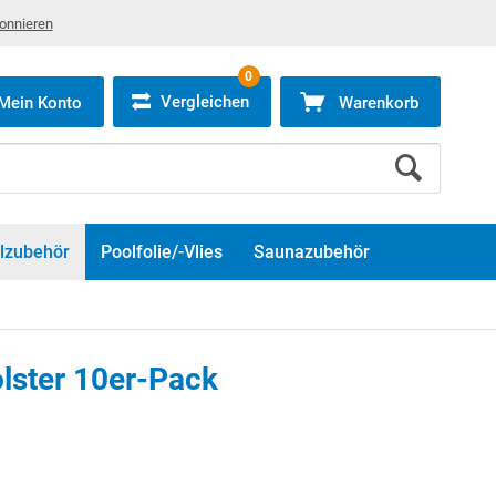
bonnieren
0
Vergleichen
Mein Konto
Warenkorb
lzubehör
Poolfolie/-Vlies
Saunazubehör
lster 10er-Pack