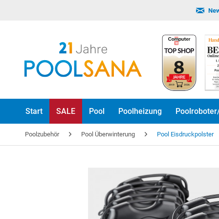
New
Start
SALE
Pool
Poolheizung
Poolroboter
Poolzubehör
Pool Überwinterung
Pool Eisdruckpolster