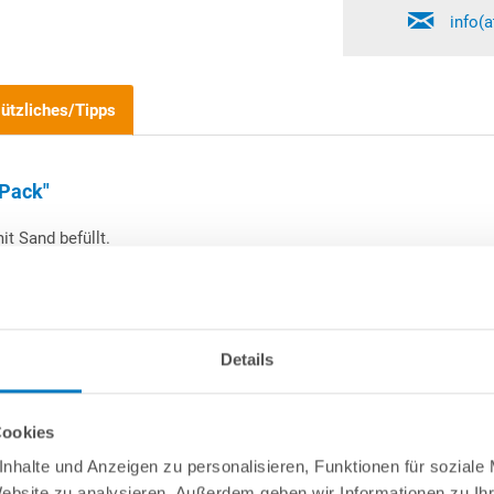
info(
ützliches/Tipps
-Pack"
it Sand befüllt.
ang der Längsseite des Beckens angebracht um den Druck der gefri
Details
Cookies
nhalte und Anzeigen zu personalisieren, Funktionen für soziale
Website zu analysieren. Außerdem geben wir Informationen zu I