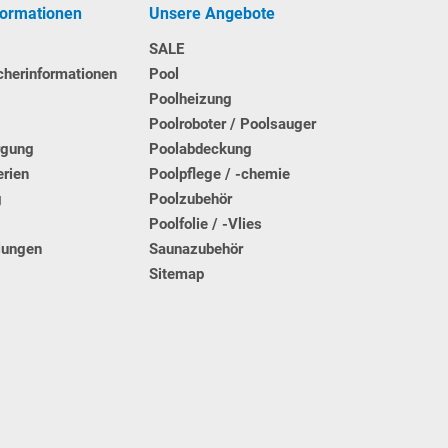
formationen
Unsere Angebote
SALE
cherinformationen
Pool
Poolheizung
Poolroboter / Poolsauger
rgung
Poolabdeckung
erien
Poolpflege / -chemie
g
Poolzubehör
t
Poolfolie / -Vlies
lungen
Saunazubehör
Sitemap