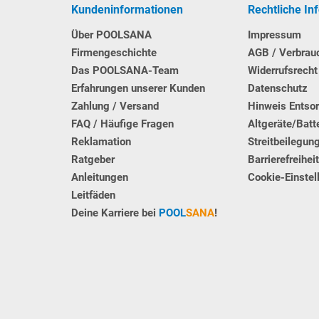
Kundeninformationen
Rechtliche In
Über POOLSANA
Impressum
Firmengeschichte
AGB / Verbrau
Das POOLSANA-Team
Widerrufsrecht
Erfahrungen unserer Kunden
Datenschutz
Zahlung / Versand
Hinweis Entso
FAQ / Häufige Fragen
Altgeräte/Batt
Reklamation
Streitbeilegun
Ratgeber
Barrierefreihei
Anleitungen
Cookie-Einstel
Leitfäden
Deine Karriere bei
POOL
SANA
!